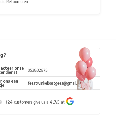
dig Retourneren
ig?
acteer onze
053832675
tendienst
r ons een
feestwinkelbartgees@gmail.com
tje
124
customers give us a
4,7
/
5
at