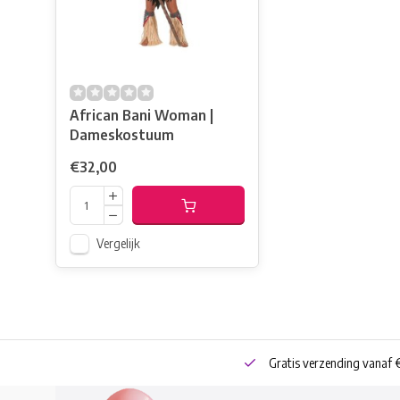
African Bani Woman |
Dameskostuum
€32,00
Vergelijk
neren
Bestel online of Click & Collect
Gratis verzending vanaf 