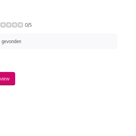
0/5
s gevonden
eview