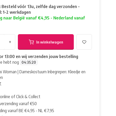
: Besteld vóór 13u, zelfde dag verzonden -
: 1-2 werkdagen
g naar België vanaf €4,95 - Nederland vanaf
+
In winkelwagen
or 13:00 en wij verzenden jouw bestelling
Je hebt nog
04
:
35
:
19
ni Woman | Dameskostuum Inbegrepen: Kleedje en
en
r
online of Click & Collect
 verzending vanaf €50
ding vanaf BE €4,95 - NL €7,95