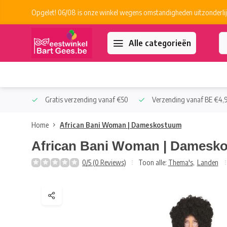
Opgelet! 06/08 is onze winkel wegens omstandigheden uitzonderlij
Alle categorieën
 Collect
Gratis verzending vanaf €50
Verzending vanaf BE €4,9
Home
African Bani Woman | Dameskostuum
African Bani Woman | Damesk
0/5 (0 Reviews)
Toon alle:
Thema's
,
Landen