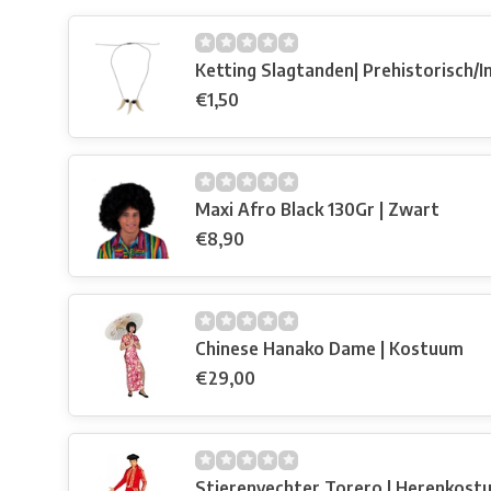
Ketting Slagtanden| Prehistorisch/I
€1,50
Maxi Afro Black 130Gr | Zwart
€8,90
Chinese Hanako Dame | Kostuum
€29,00
Stierenvechter Torero | Herenkost