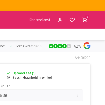
0
Klantendienst
lect
Gratis verzending vanaf €50
Verzending vanaf BE €4,95 - 
4,7
/
5
Art: 501200
Op voorraad (1)
Beschikbaarheid in winkel
 keuze
36-38