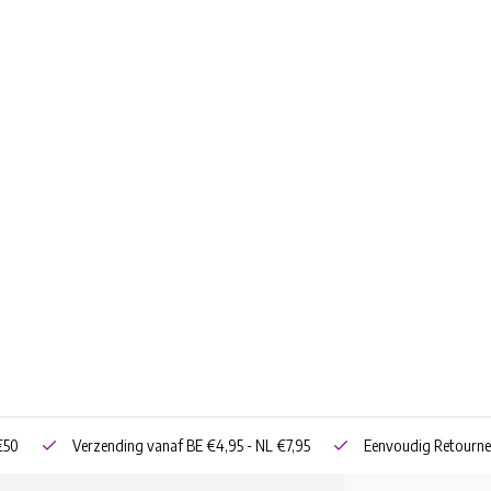
€50
Verzending vanaf BE €4,95 - NL €7,95
Eenvoudig Retourne