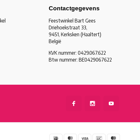
Contactgegevens
kel
Feestwinkel Bart Gees
Driehoekstraat 33,
9451, Kerksken (Haaltert)
België
KVK nummer: 0429.067.622
Btw nummer: BE0429067622