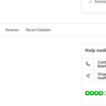
Eenvou
Reviews
Recent bekeken
Hulp nod
Cont
klan
Stuu
mail