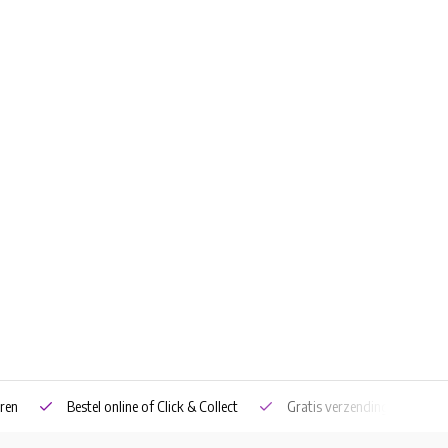
ren
Bestel online of Click & Collect
Gratis verzending vanaf €5