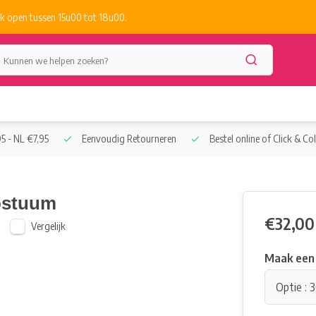
k open tussen 15u00 tot 18u00.
5 - NL €7,95
Eenvoudig Retourneren
Bestel online of Click & Col
ostuum
€32,00
Vergelijk
Maak een
Optie : 