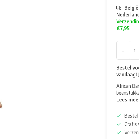
België
Nederland
Verzendin
€7,95
-
Bestel vo
vandaag!
African Ba
beenstukk
Lees mee
Bestel 
Gratis
Verzen