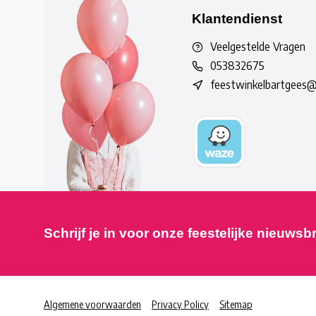
Klantendienst
Veelgestelde Vragen
053832675
feestwinkelbartgees
Schrijf je in voor onze feestelijke nieuwsb
Algemene voorwaarden
Privacy Policy
Sitemap