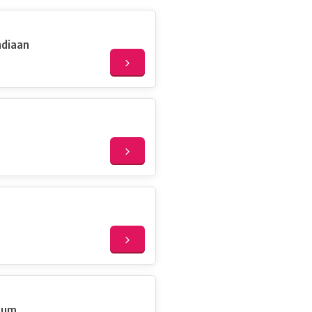
ndiaan
uum