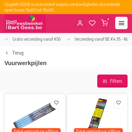
Opgelet! 06/08 is onze winkel wegens omstandigheden uitzonderlijk
open tussen 15u00 tot 18u00.
0
Gratis verzending vanaf €50
Verzending vanaf BE €4,95 - NL €
Terug
Vuurwerkpijlen
Filters
Enkel verkrijgbaar +18Jaar
Enkel verkrijgbaar +18Jaar