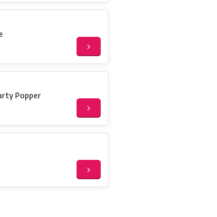
e
arty Popper