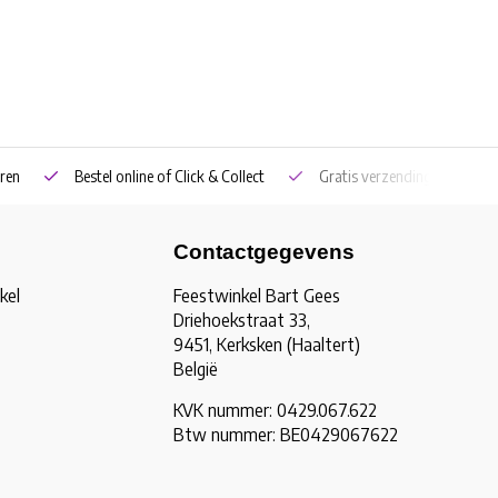
ren
Bestel online of Click & Collect
Gratis verzending vanaf €5
Contactgegevens
kel
Feestwinkel Bart Gees
Driehoekstraat 33,
9451, Kerksken (Haaltert)
België
KVK nummer: 0429.067.622
Btw nummer: BE0429067622