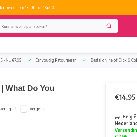
k open tussen 15u00 tot 18u00.
5 - NL €7,95
Eenvoudig Retourneren
Bestel online of Click & Col
 | What Do You
€14,95
Vergelijk
siering
België
Nederland
Verzendin
€7,95