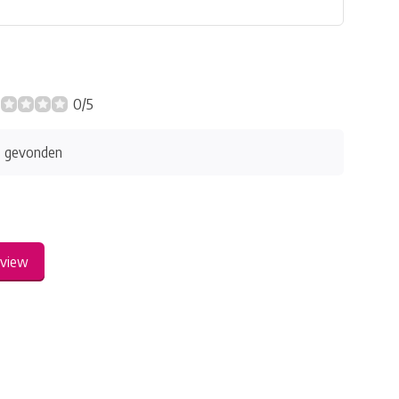
0/5
s gevonden
eview