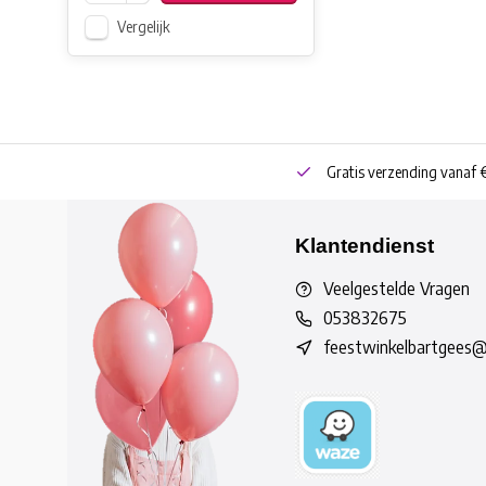
Vergelijk
neren
Bestel online of Click & Collect
Gratis verzending vanaf 
Klantendienst
Veelgestelde Vragen
053832675
feestwinkelbartgees