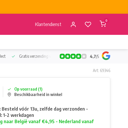
0
Klantendienst
lect
Gratis verzending vanaf €50
Verzending vanaf BE €4,95 - 
4,7
/
5
Art: 69346
Op voorraad (1)
Beschikbaarheid in winkel
: Besteld vóór 13u, zelfde dag verzonden -
: 1-2 werkdagen
g naar België vanaf €4,95 - Nederland vanaf