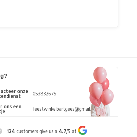
ig?
acteer onze
053832675
tendienst
r ons een
feestwinkelbartgees@gmail.com
tje
124
customers give us a
4,7
/
5
at