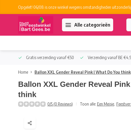
Opgelet! 06/08 is onze winkel wegens omstandigheden uitzonderlij
Alle categorieën
 Collect
Gratis verzending vanaf €50
Verzending vanaf BE €4,9
Home
Ballon XXL Gender Reveal Pink | What Do You think
Ballon XXL Gender Reveal Pink
think
0/5 (0 Reviews)
Toon alle:
Een Meisje
,
Feestver