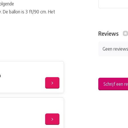
volgende
 De ballon is 3 ft/90 cm. Het
Reviews
Geen review
m
Schrijf een r