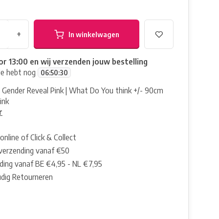
+
In winkelwagen
or 13:00 en wij verzenden jouw bestelling
Je hebt nog
06
:
50
:
29
 Gender Reveal Pink | What Do You think +/- 90cm
ink
r
online of Click & Collect
 verzending vanaf €50
ding vanaf BE €4,95 - NL €7,95
dig Retourneren