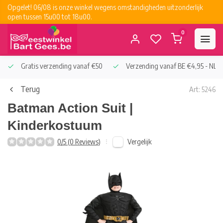
Opgelet! 06/08 is onze winkel wegens omstandigheden uitzonderlijk
open tussen 15u00 tot 18u00.
0
Gratis verzending vanaf €50
Verzending vanaf BE €4,95 - NL €
Terug
Art: 5246
Batman Action Suit |
Kinderkostuum
Vergelijk
0/5 (0 Reviews)