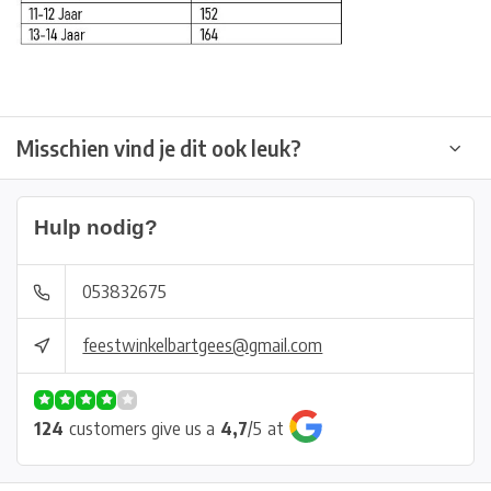
Misschien vind je dit ook leuk?
Hulp nodig?
053832675
feestwinkelbartgees@gmail.com
124
customers give us a
4,7
/
5
at