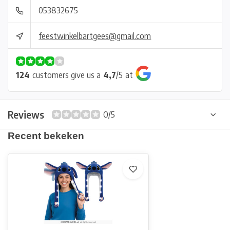
053832675
feestwinkelbartgees@gmail.com
124
customers give us a
4,7
/
5
at
Reviews
0/5
Recent bekeken