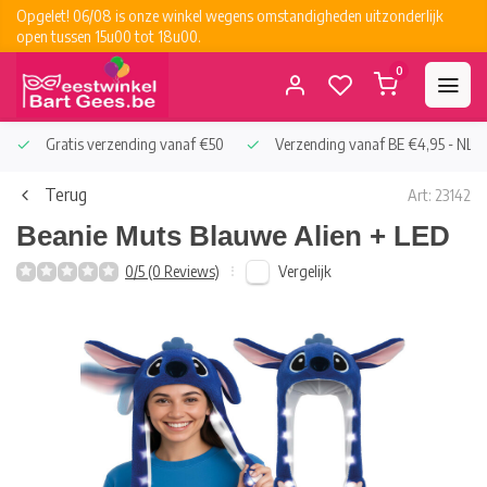
Opgelet! 06/08 is onze winkel wegens omstandigheden uitzonderlijk
open tussen 15u00 tot 18u00.
0
Gratis verzending vanaf €50
Verzending vanaf BE €4,95 - NL €
Terug
Art: 23142
Beanie Muts Blauwe Alien + LED
Vergelijk
0/5 (0 Reviews)