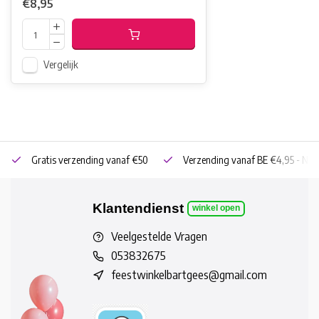
€8,95
Vergelijk
Gratis verzending vanaf €50
Verzending vanaf BE €4,95 - NL 
Klantendienst
winkel open
Veelgestelde Vragen
053832675
feestwinkelbartgees@gmail.com