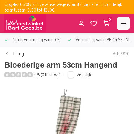
Opgelet! 06/08 is onze winkel wegens omstandigheden uitzonderlijk
open tussen 15u00 tot 18u00.
0
Gratis verzending vanaf €50
Verzending vanaf BE €4,95 - NL €
Terug
Art: 73130
Bloederige arm 53cm Hangend
Vergelijk
0/5 (0 Reviews)