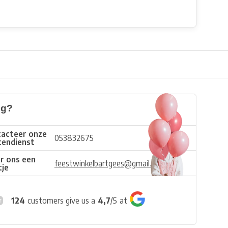
ig?
acteer onze
053832675
tendienst
r ons een
feestwinkelbartgees@gmail.com
tje
124
customers give us a
4,7
/
5
at