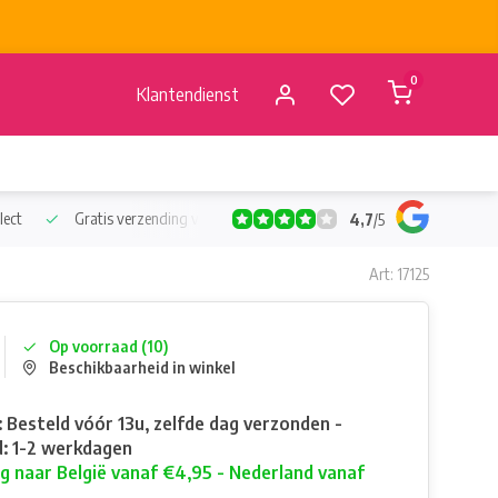
0
Klantendienst
lect
Gratis verzending vanaf €50
Verzending vanaf BE €4,95 - 
4,7
/
5
Art: 17125
Op voorraad (10)
Beschikbaarheid in winkel
: Besteld vóór 13u, zelfde dag verzonden -
: 1-2 werkdagen
g naar België vanaf €4,95 - Nederland vanaf