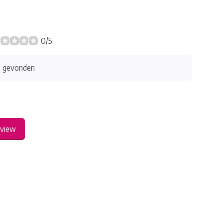
0/5
s gevonden
eview