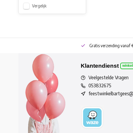
Vergelijk
neren
Bestel online of Click & Collect
Gratis verzending vanaf 
Klantendienst
winke
Veelgestelde Vragen
053832675
feestwinkelbartgees