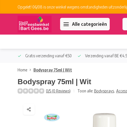
Opgelet! 06/08 is onze winkel wegens omstandigheden uitzonderlij
Alle categorieën
 Collect
Gratis verzending vanaf €50
Verzending vanaf BE €4,9
Home
Bodyspray 75ml | Wit
Bodyspray 75ml | Wit
0/5 (0 Reviews)
Toon alle:
Bodysprays
,
Access