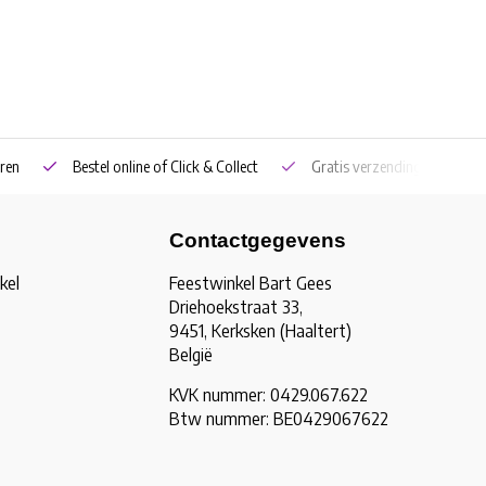
ren
Bestel online of Click & Collect
Gratis verzending vanaf €5
Contactgegevens
kel
Feestwinkel Bart Gees
Driehoekstraat 33,
9451, Kerksken (Haaltert)
België
KVK nummer: 0429.067.622
Btw nummer: BE0429067622