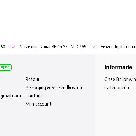
€50
Verzending vanaf BE €4,95 - NL €7,95
Eenvoudig Retourne
Informatie
l open
Retour
Onze Ballonwin
Bezorging & Verzendkosten
Categorieën
@gmail.com
Contact
Mijn account