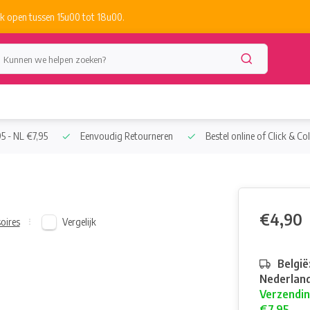
k open tussen 15u00 tot 18u00.
5 - NL €7,95
Eenvoudig Retourneren
Bestel online of Click & Col
€4,90
Vergelijk
oires
België
Nederland
Verzendin
€7,95