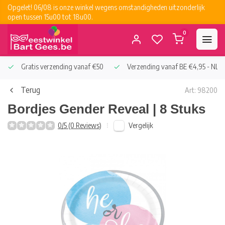
Opgelet! 06/08 is onze winkel wegens omstandigheden uitzonderlijk
open tussen 15u00 tot 18u00.
0
Gratis verzending vanaf €50
Verzending vanaf BE €4,95 - NL €
Terug
Art: 98200
Bordjes Gender Reveal | 8 Stuks
Vergelijk
0/5 (0 Reviews)