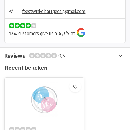
feestwinkelbartgees@gmail.com
124
customers give us a
4,7
/
5
at
Reviews
0/5
Recent bekeken