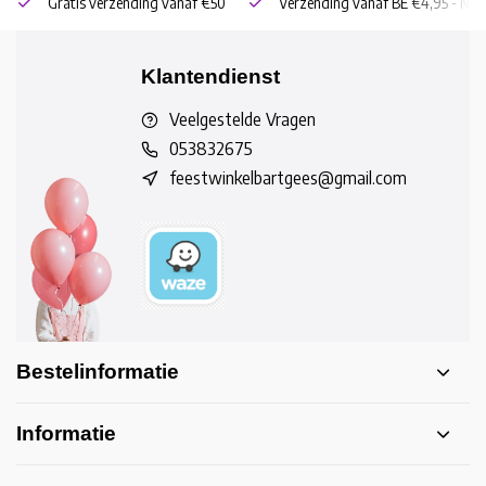
Gratis verzending vanaf €50
Verzending vanaf BE €4,95 - NL 
Klantendienst
Veelgestelde Vragen
053832675
feestwinkelbartgees@gmail.com
Bestelinformatie
Informatie