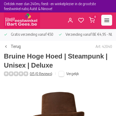
Ontdek meer dan 240m² feest- en winkelplezier in de grootste
feestwinkel nabij Aalst & Ninove!
0
Gratis verzending vanaf €50
Verzending vanaf BE €4,95 - NL €
Terug
Art: 42040
Bruine Hoge Hoed | Steampunk |
Unisex | Deluxe
Vergelijk
0/5 (0 Reviews)