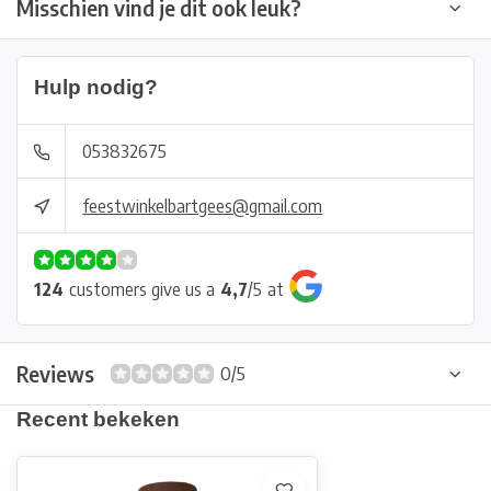
Misschien vind je dit ook leuk?
Hulp nodig?
053832675
feestwinkelbartgees@gmail.com
124
customers give us a
4,7
/
5
at
Reviews
0/5
Recent bekeken