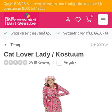
Opgelet! 06/08 is onze winkel wegens omstandigheden uitzonderlijk
open tussen 15u00 tot 18u00.
0
Gratis verzending vanaf €50
Verzending vanaf BE €4,95 - NL €
Terug
Art: 70036M
Cat Lover Lady / Kostuum
Vergelijk
0/5 (0 Reviews)