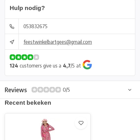
Hulp nodig?
053832675
feestwinkelbartgees@gmail.com
124
customers give us a
4,7
/
5
at
Reviews
0/5
Recent bekeken