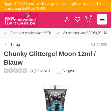
Opgelet! 06/08 is onze winkel wegens omstandigheden uitzonderlijk
open tussen 15u00 tot 18u00.
0
Gratis verzending vanaf €50
Verzending vanaf BE €4,95 - NL €
Terug
Art: G13108
Chunky Glittergel Moon 12ml /
Blauw
Vergelijk
0/5 (0 Reviews)