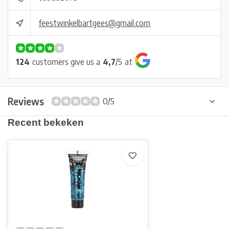
feestwinkelbartgees@gmail.com
124
customers give us a
4,7
/
5
at
Reviews
0/5
Recent bekeken