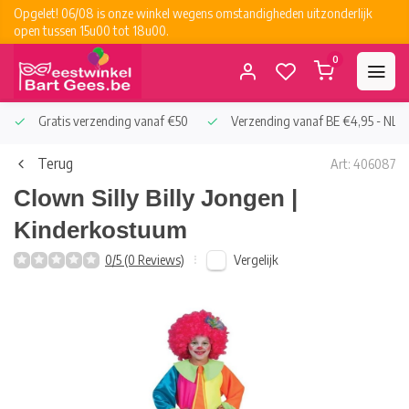
Opgelet! 06/08 is onze winkel wegens omstandigheden uitzonderlijk
open tussen 15u00 tot 18u00.
0
Gratis verzending vanaf €50
Verzending vanaf BE €4,95 - NL €
Terug
Art: 406087
Clown Silly Billy Jongen |
Kinderkostuum
Vergelijk
0/5 (0 Reviews)