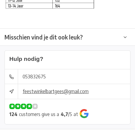
Misschien vind je dit ook leuk?
Hulp nodig?
053832675
feestwinkelbartgees@gmail.com
124
customers give us a
4,7
/
5
at