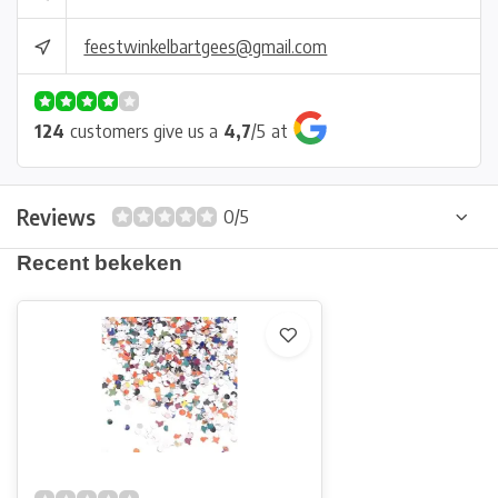
feestwinkelbartgees@gmail.com
124
customers give us a
4,7
/
5
at
Reviews
0/5
Recent bekeken