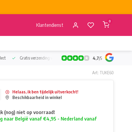
0
Klantendienst
lect
Gratis verzending vanaf €50
Verzending vanaf BE €4,95 - 
4,7
/
5
Art: TUKE60
Helaas, ik ben tijdelijk uitverkocht!
Beschikbaarheid in winkel
ijk (nog) niet op voorraad!
g naar België vanaf €4,95 - Nederland vanaf