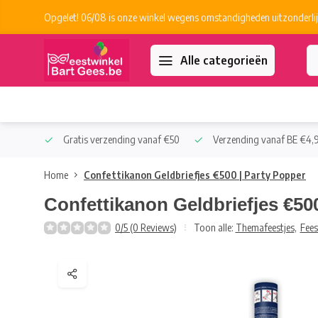
Opgelet! 06/08 is onze winkel wegens omstandigheden uitzonderlij
Alle categorieën
 Collect
Gratis verzending vanaf €50
Verzending vanaf BE €4,9
Home
Confettikanon Geldbriefjes €500 | Party Popper
Confettikanon Geldbriefjes €50
0/5 (0 Reviews)
Toon alle:
Themafeestjes
,
Fees