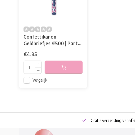
Confettikanon
Geldbriefjes €500 | Party
Popper
€4,95
Vergelijk
neren
Bestel online of Click & Collect
Gratis verzending vanaf 