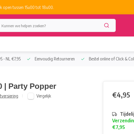
k open tussen 15u00 tot 18u00.
5 - NL €7,95
Eenvoudig Retourneren
Bestel online of Click & Col
0 | Party Popper
€4,95
Vergelijk
tversiering
Tijdel
Verzendin
€7,95