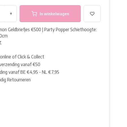
+
In winkelwagen
non Geldbriefjes €500 | Party Popper Schiethoogte:
60cm
r
online of Click & Collect
 verzending vanaf €50
ding vanaf BE €4,95 - NL €7,95
dig Retourneren