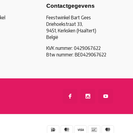
Contactgegevens
kel
Feestwinkel Bart Gees
Driehoekstraat 33,
9451, Kerksken (Haaltert)
België
KVK nummer: 0429.067.622
Btw nummer: BE0429067622