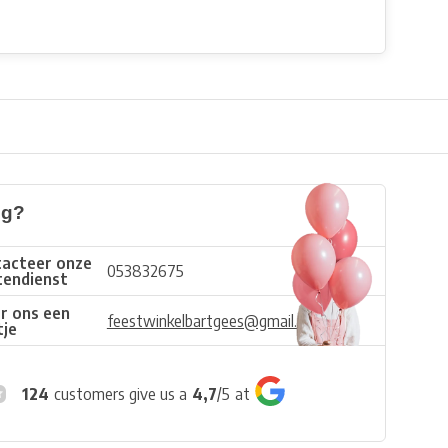
ig?
acteer onze
053832675
tendienst
r ons een
feestwinkelbartgees@gmail.com
tje
124
customers give us a
4,7
/
5
at