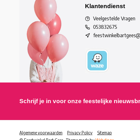
Klantendienst
Veelgestelde Vragen
053832675
feestwinkelbartgees
Schrijf je in voor onze feestelijke nieuwsb
Algemene voorwaarden
Privacy Policy
Sitemap