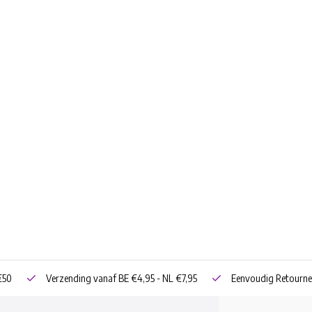
€50
Verzending vanaf BE €4,95 - NL €7,95
Eenvoudig Retourne