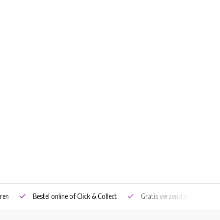
ren
Bestel online of Click & Collect
Gratis verzending vanaf €5