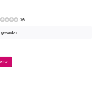
0/5
s gevonden
eview