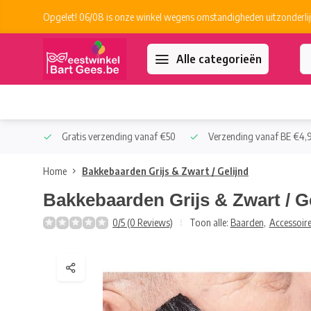
Opgelet! 06/08 is onze winkel wegens omstandigheden uitzonderlij
Alle categorieën
 Collect
Gratis verzending vanaf €50
Verzending vanaf BE €4,9
Home
Bakkebaarden Grijs & Zwart / Gelijnd
Bakkebaarden Grijs & Zwart / G
0/5 (0 Reviews)
Toon alle:
Baarden
,
Accessoir