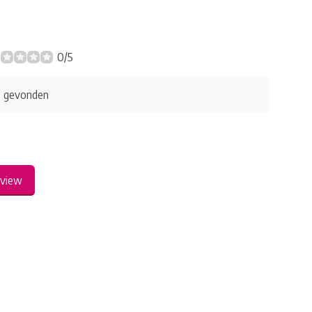
0/5
s gevonden
eview