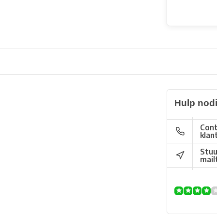
Hulp nod
Cont
klan
Stuu
mail