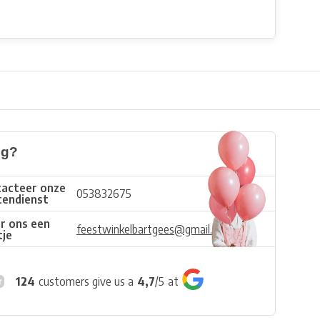
ig?
acteer onze
053832675
tendienst
r ons een
feestwinkelbartgees@gmail.com
tje
124
customers give us a
4,7
/
5
at