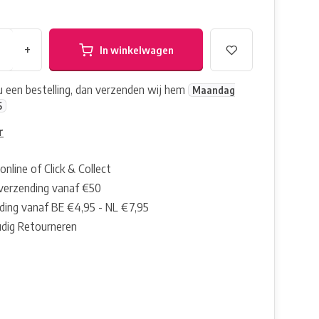
+
In winkelwagen
nu een bestelling, dan verzenden wij hem
Maandag
6
r
online of Click & Collect
 verzending vanaf €50
ding vanaf BE €4,95 - NL €7,95
dig Retourneren