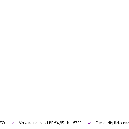
€50
Verzending vanaf BE €4,95 - NL €7,95
Eenvoudig Retourne