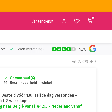
0
Klantendienst
lect
Gratis verzending vanaf €50
Verzending vanaf BE €4,95 - 
4,7
/
5
Art: 27-029-SH-6
Op voorraad (6)
Beschikbaarheid in winkel
: Besteld vóór 13u, zelfde dag verzonden -
: 1-2 werkdagen
g naar België vanaf €4,95 - Nederland vanaf