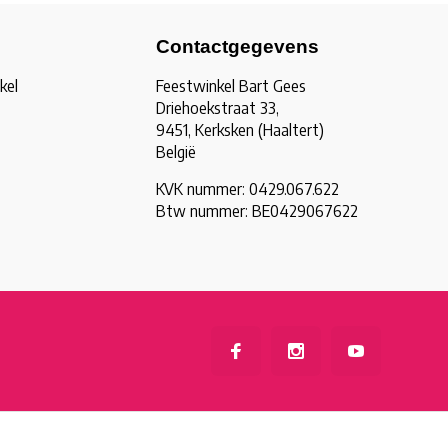
Contactgegevens
kel
Feestwinkel Bart Gees
Driehoekstraat 33,
9451, Kerksken (Haaltert)
België
KVK nummer: 0429.067.622
Btw nummer: BE0429067622