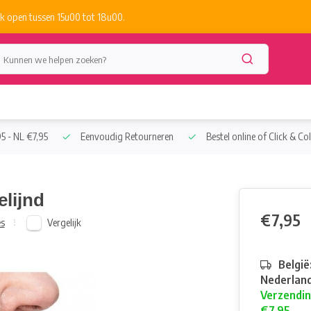
k open tussen 15u00 tot 18u00.
5 - NL €7,95
Eenvoudig Retourneren
Bestel online of Click & Col
elijnd
€7,95
Vergelijk
es
België
Nederland
Verzendin
€7,95