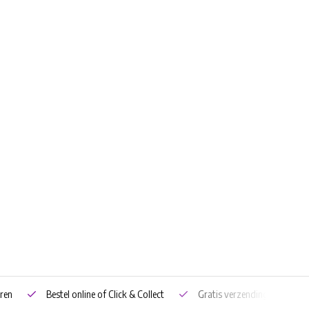
ren
Bestel online of Click & Collect
Gratis verzending vanaf €5