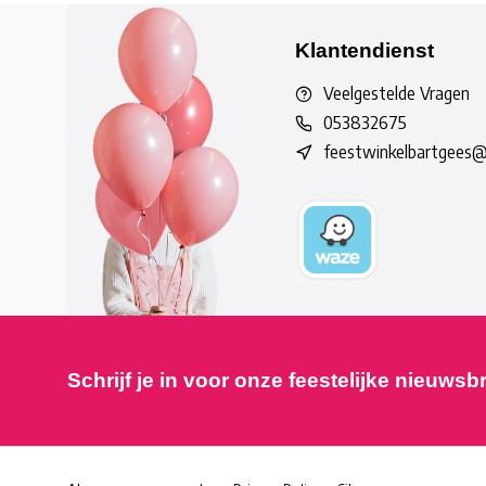
Klantendienst
Veelgestelde Vragen
053832675
feestwinkelbartgees
Schrijf je in voor onze feestelijke nieuwsb