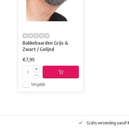
Bakkebaarden Grijs &
Zwart / Gelijnd
€7,95
Vergelijk
neren
Bestel online of Click & Collect
Gratis verzending vanaf 