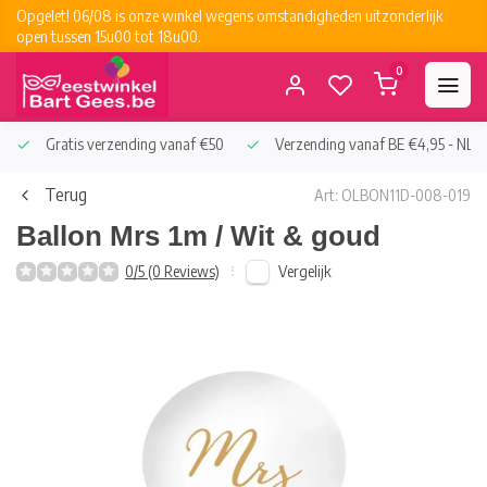
Opgelet! 06/08 is onze winkel wegens omstandigheden uitzonderlijk
open tussen 15u00 tot 18u00.
0
Gratis verzending vanaf €50
Verzending vanaf BE €4,95 - NL €
Terug
Art: OLBON11D-008-019
Ballon Mrs 1m / Wit & goud
Vergelijk
0/5 (0 Reviews)