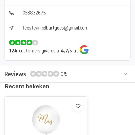
053832675
feestwinkelbartgees@gmail.com
124
customers give us a
4,7
/
5
at
Reviews
0/5
Recent bekeken