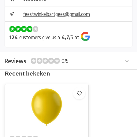
feestwinkelbartgees@gmail.com
124
customers give us a
4,7
/
5
at
Reviews
0/5
Recent bekeken