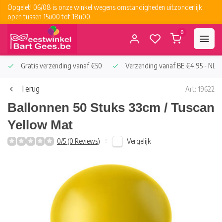
Opgelet! 06/08 is onze winkel wegens omstandigheden uitzonderlijk
open tussen 15u00 tot 18u00.
0
Gratis verzending vanaf €50
Verzending vanaf BE €4,95 - NL €
Terug
Art: 19622
Ballonnen 50 Stuks 33cm / Tuscan
Yellow Mat
Vergelijk
0/5 (0 Reviews)