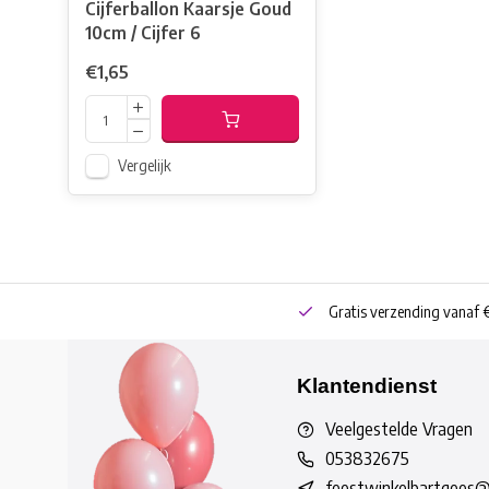
Cijferballon Kaarsje Goud
10cm / Cijfer 6
€1,65
Vergelijk
neren
Bestel online of Click & Collect
Gratis verzending vanaf 
Klantendienst
Veelgestelde Vragen
053832675
feestwinkelbartgees