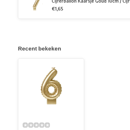
Cijferballon Kaarsje Goud 10cm / Cijf
€1,65
Recent bekeken