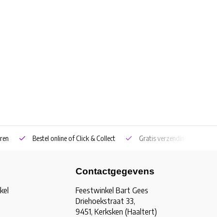
ren
Bestel online of Click & Collect
Gratis verzending vanaf €5
Contactgegevens
kel
Feestwinkel Bart Gees
Driehoekstraat 33,
9451, Kerksken (Haaltert)