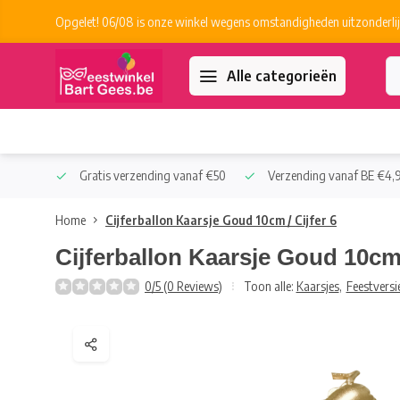
Opgelet! 06/08 is onze winkel wegens omstandigheden uitzonderlij
Alle categorieën
 Collect
Gratis verzending vanaf €50
Verzending vanaf BE €4,9
Home
Cijferballon Kaarsje Goud 10cm / Cijfer 6
Cijferballon Kaarsje Goud 10cm 
0/5 (0 Reviews)
Toon alle:
Kaarsjes
,
Feestversi