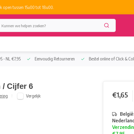
k open tussen 15u00 tot 18u00.
5 - NL €7,95
Eenvoudig Retourneren
Bestel online of Click & Col
/ Cijfer 6
€1,65
Vergelijk
ering
België
Nederland
Verzendin
€7,95