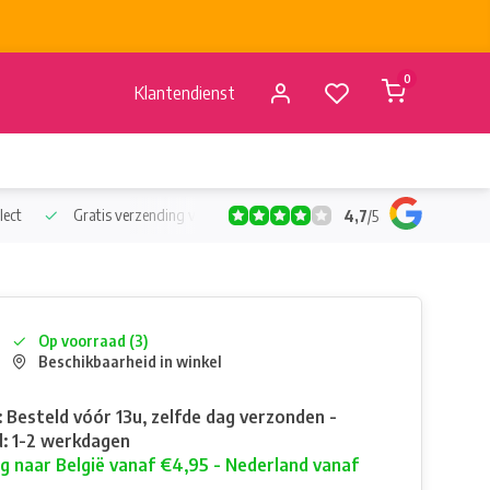
0
Klantendienst
lect
Gratis verzending vanaf €50
Verzending vanaf BE €4,95 - 
4,7
/
5
Op voorraad (3)
Beschikbaarheid in winkel
: Besteld vóór 13u, zelfde dag verzonden -
: 1-2 werkdagen
g naar België vanaf €4,95 - Nederland vanaf