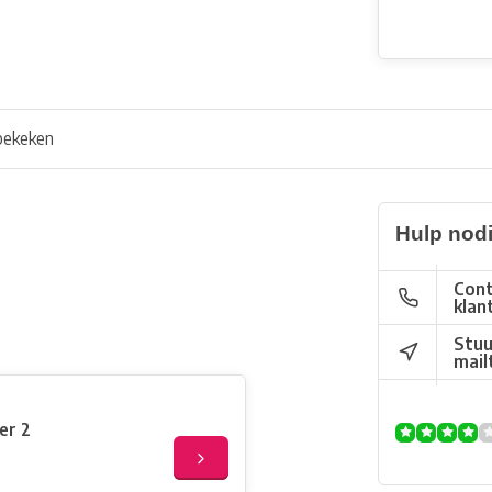
bekeken
Hulp nod
Cont
klan
Stuu
mail
er 2