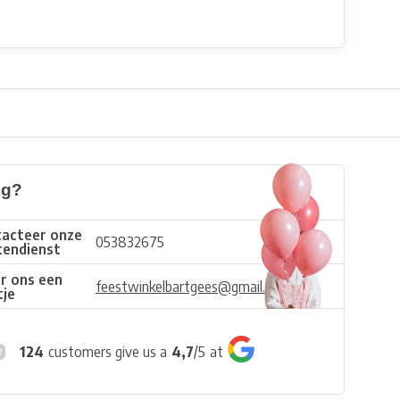
ig?
acteer onze
053832675
tendienst
r ons een
feestwinkelbartgees@gmail.com
tje
124
customers give us a
4,7
/
5
at