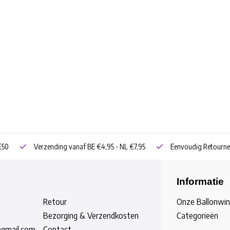
€50
Verzending vanaf BE €4,95 - NL €7,95
Eenvoudig Retourne
Informatie
Retour
Onze Ballonwin
Bezorging & Verzendkosten
Categorieën
@gmail.com
Contact