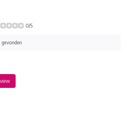
0/5
s gevonden
eview