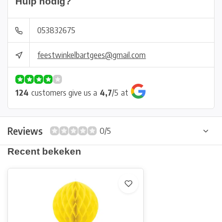
Hulp nodig?
053832675
feestwinkelbartgees@gmail.com
124
customers give us a
4,7
/
5
at
Reviews
0/5
Recent bekeken