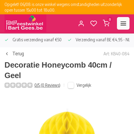
Opgelet! 06/08 is onze winkel wegens omstandigheden uitzonderlijk
open tussen 15u00 tot 18u00.
0
Gratis verzending vanaf €50
Verzending vanaf BE €4,95 - NL €
Terug
Art: KB40-084
Decoratie Honeycomb 40cm /
Geel
Vergelijk
0/5 (0 Reviews)