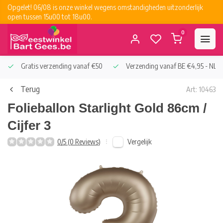
Opgelet! 06/08 is onze winkel wegens omstandigheden uitzonderlijk
open tussen 15u00 tot 18u00.
0
Gratis verzending vanaf €50
Verzending vanaf BE €4,95 - NL €
Terug
Art: 10463
Folieballon Starlight Gold 86cm /
Cijfer 3
Vergelijk
0/5 (0 Reviews)