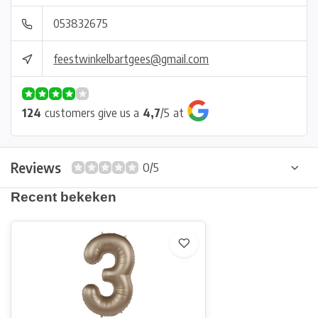
053832675
feestwinkelbartgees@gmail.com
124
customers give us a
4,7
/
5
at
Reviews
0/5
Recent bekeken