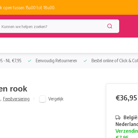
k open tussen 15u00 tot 18u00.
5 - NL €7,95
Eenvoudig Retourneren
Bestel online of Click & Col
en rook
€36,95
Vergelijk
.
,
Feestversiering
België
Nederland
Verzendin
€7,95