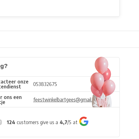
ig?
acteer onze
053832675
tendienst
r ons een
feestwinkelbartgees@gmail.com
tje
124
customers give us a
4,7
/
5
at