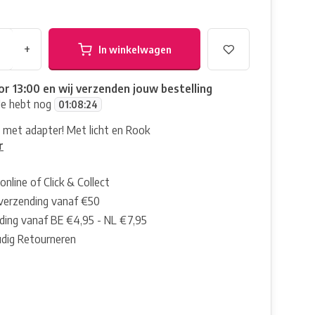
+
In winkelwagen
or 13:00 en wij verzenden jouw bestelling
Je hebt nog
01
:
08
:
23
g met adapter! Met licht en Rook
r
online of Click & Collect
 verzending vanaf €50
ding vanaf BE €4,95 - NL €7,95
dig Retourneren