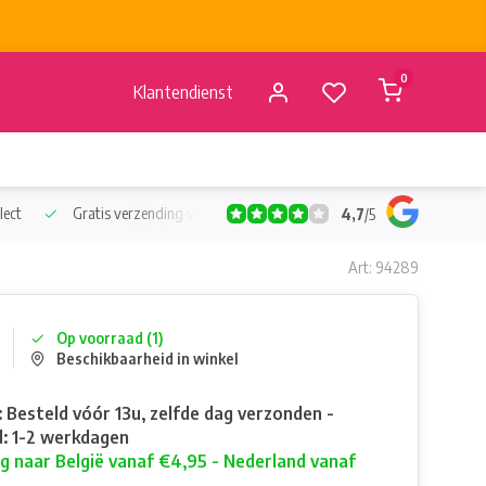
0
Klantendienst
lect
Gratis verzending vanaf €50
Verzending vanaf BE €4,95 - 
4,7
/
5
Art: 94289
Op voorraad (1)
Beschikbaarheid in winkel
: Besteld vóór 13u, zelfde dag verzonden -
: 1-2 werkdagen
g naar België vanaf €4,95 - Nederland vanaf