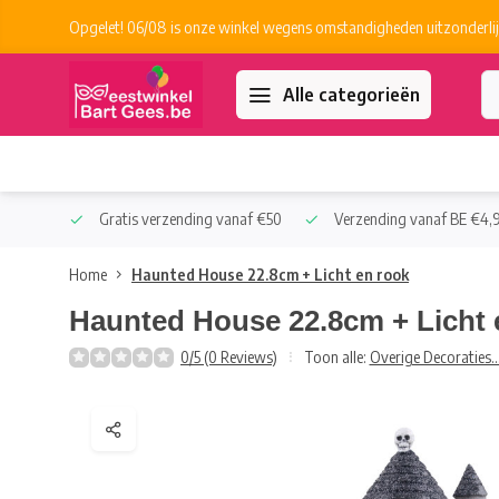
Opgelet! 06/08 is onze winkel wegens omstandigheden uitzonderlij
Alle categorieën
 Collect
Gratis verzending vanaf €50
Verzending vanaf BE €4,9
Home
Haunted House 22.8cm + Licht en rook
Haunted House 22.8cm + Licht 
0/5 (0 Reviews)
Toon alle:
Overige Decoraties..