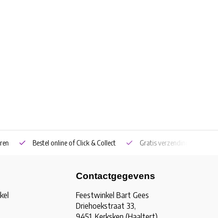
ren
Bestel online of Click & Collect
Gratis verzending vanaf €5
Contactgegevens
kel
Feestwinkel Bart Gees
Driehoekstraat 33,
9451, Kerksken (Haaltert)