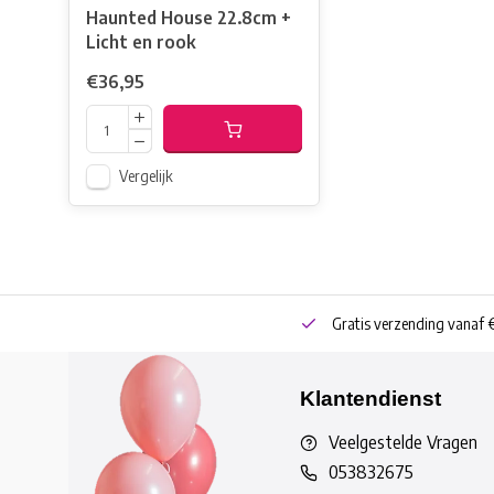
Haunted House 22.8cm +
Licht en rook
€36,95
Vergelijk
neren
Bestel online of Click & Collect
Gratis verzending vanaf 
Klantendienst
Veelgestelde Vragen
053832675