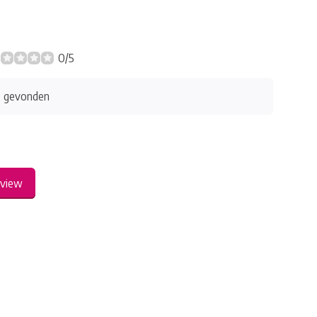
0/5
s gevonden
eview