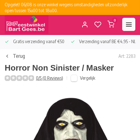
Opgelet! 06/08 is onze winkel wegens omstandigheden uitzonderlijk
open tussen 15u00 tot 18u00.
0
Gratis verzending vanaf €50
Verzending vanaf BE €4,95 - NL €
Terug
Art: 2283
Horror Non Sinister / Masker
Vergelijk
0/5 (0 Reviews)