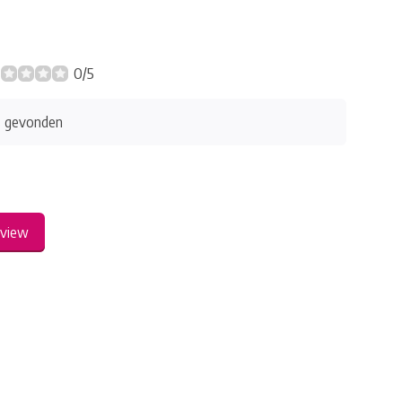
0/5
s gevonden
eview