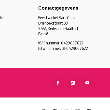
Contactgegevens
kel
Feestwinkel Bart Gees
Driehoekstraat 33,
9451, Kerksken (Haaltert)
België
KVK nummer: 0429.067.622
Btw nummer: BE0429067622