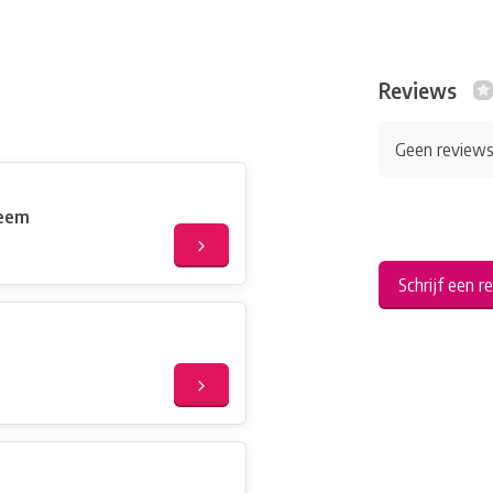
Reviews
Geen review
deem
Schrijf een r