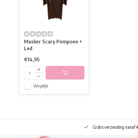
Masker Scary Pompoen +
Led
€14,95
Vergelijk
neren
Bestel online of Click & Collect
Gratis verzending vanaf 