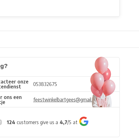
ig?
acteer onze
053832675
tendienst
r ons een
feestwinkelbartgees@gmail.com
tje
124
customers give us a
4,7
/
5
at