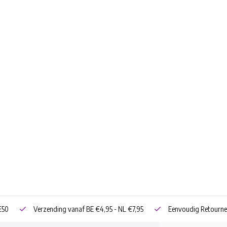
€50
Verzending vanaf BE €4,95 - NL €7,95
Eenvoudig Retourne