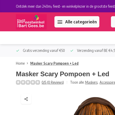
Ontdek meer dan 240m² feest- en winkelplezier in de grootste feest
Alle categorieën
 Collect
Gratis verzending vanaf €50
Verzending vanaf BE €4,9
Home
Masker Scary Pompoen + Led
Masker Scary Pompoen + Led
0/5 (0 Reviews)
Toon alle:
Maskers
,
Accessoir