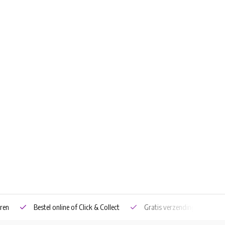
ren
Bestel online of Click & Collect
Gratis verzending vanaf €5