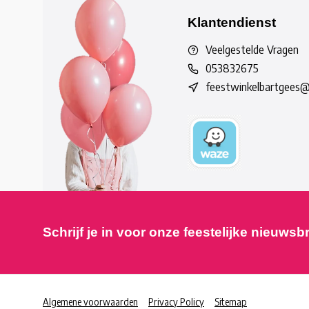
Klantendienst
Veelgestelde Vragen
053832675
feestwinkelbartgees
Schrijf je in voor onze feestelijke nieuwsb
Algemene voorwaarden
Privacy Policy
Sitemap