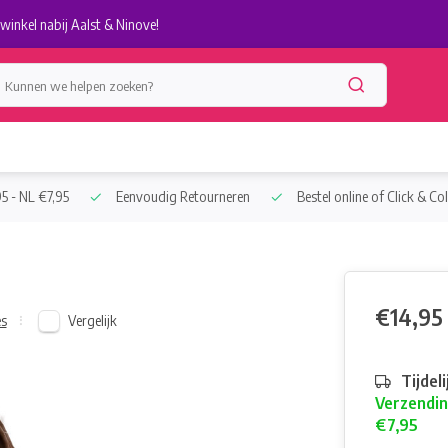
winkel nabij Aalst & Ninove!
5 - NL €7,95
Eenvoudig Retourneren
Bestel online of Click & Col
€14,95
Vergelijk
es
Tijdel
Verzendin
€7,95