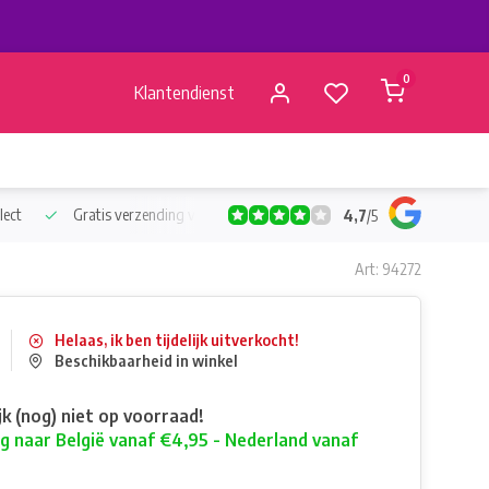
0
Klantendienst
lect
Gratis verzending vanaf €50
Verzending vanaf BE €4,95 - 
4,7
/
5
Art: 94272
Helaas, ik ben tijdelijk uitverkocht!
Beschikbaarheid in winkel
ijk (nog) niet op voorraad!
g naar België vanaf €4,95 - Nederland vanaf