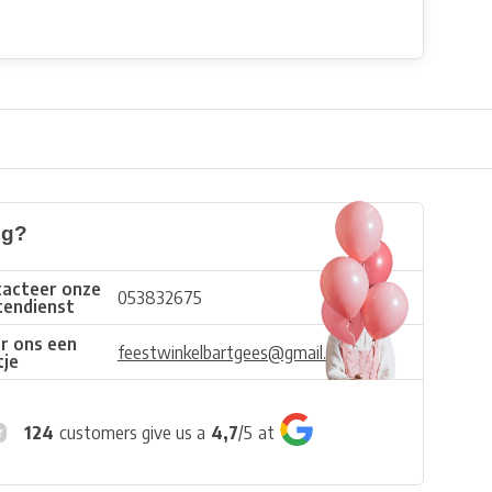
ig?
acteer onze
053832675
tendienst
r ons een
feestwinkelbartgees@gmail.com
tje
124
customers give us a
4,7
/
5
at