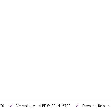
€50
Verzending vanaf BE €4,95 - NL €7,95
Eenvoudig Retourne