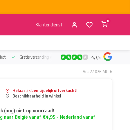
0
Klantendienst
lect
Gratis verzending vanaf €50
Verzending vanaf BE €4,95 - 
4,7
/
5
Art: 27-026-MG-6
Helaas, ik ben tijdelijk uitverkocht!
Beschikbaarheid in winkel
ijk (nog) niet op voorraad!
g naar België vanaf €4,95 - Nederland vanaf