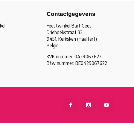
Contactgegevens
kel
Feestwinkel Bart Gees
Driehoekstraat 33,
9451, Kerksken (Haaltert)
België
KVK nummer: 0429.067.622
Btw nummer: BE0429067622