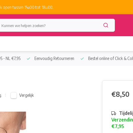
k open tussen 15u00 tot 18u00.
5 - NL €7,95
Eenvoudig Retourneren
Bestel online of Click & Col
€8,50
Vergelijk
s
Tijdel
Verzendin
€7,95