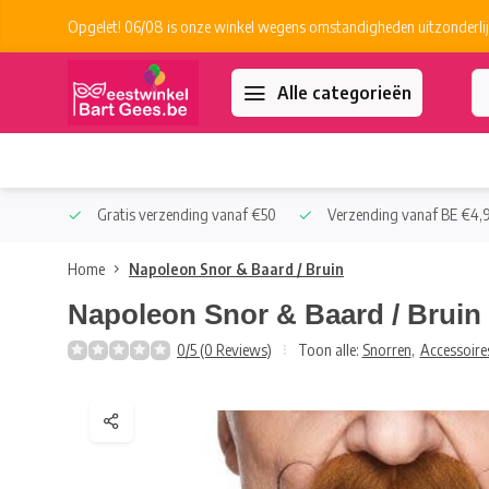
Opgelet! 06/08 is onze winkel wegens omstandigheden uitzonderlij
Alle categorieën
 Collect
Gratis verzending vanaf €50
Verzending vanaf BE €4,9
Home
Napoleon Snor & Baard / Bruin
Napoleon Snor & Baard / Bruin
0/5 (0 Reviews)
Toon alle:
Snorren
,
Accessoire