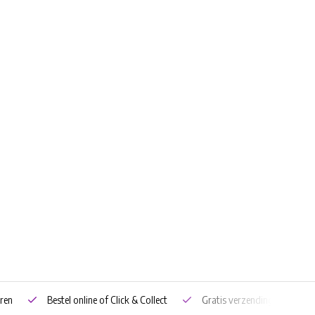
ren
Bestel online of Click & Collect
Gratis verzending vanaf €5