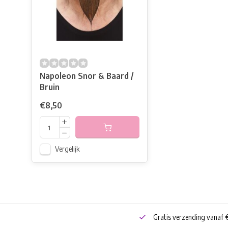
Napoleon Snor & Baard /
Bruin
€8,50
Vergelijk
neren
Bestel online of Click & Collect
Gratis verzending vanaf 