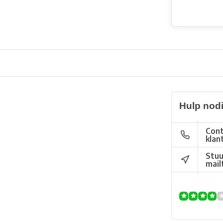
Hulp nod
Cont
klan
Stuu
mail