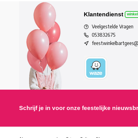
Klantendienst
winke
Veelgestelde Vragen
053832675
feestwinkelbartgees
Schrijf je in voor onze feestelijke nieuwsb