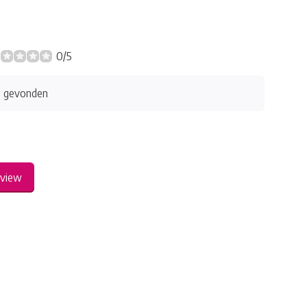
0/5
s gevonden
eview