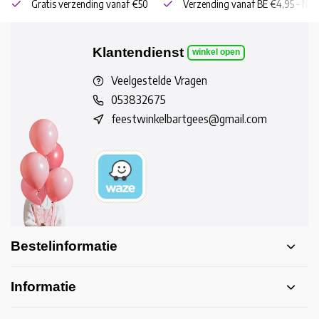
Gratis verzending vanaf €50
Verzending vanaf BE €4,95 - NL 
Klantendienst
winkel open
Veelgestelde Vragen
053832675
feestwinkelbartgees@gmail.com
Bestelinformatie
Informatie