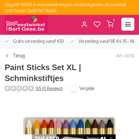
Opgelet! 06/08 is onze winkel wegens omstandigheden uitzonderlijk
open tussen 15u00 tot 18u00.
0
Gratis verzending vanaf €50
Verzending vanaf BE €4,95 - NL €
Terug
Art: 41010
Paint Sticks Set XL |
Schminkstiftjes
Vergelijk
0/5 (0 Reviews)