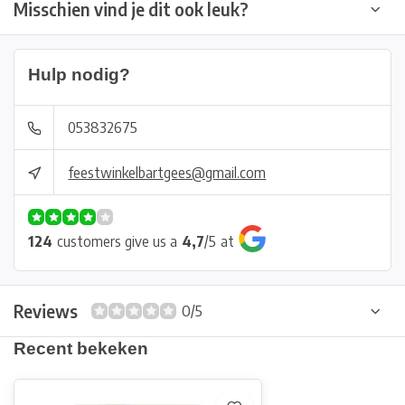
Misschien vind je dit ook leuk?
Hulp nodig?
053832675
feestwinkelbartgees@gmail.com
124
customers give us a
4,7
/
5
at
Reviews
0/5
Recent bekeken