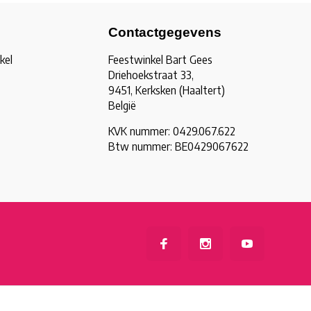
Contactgegevens
kel
Feestwinkel Bart Gees
Driehoekstraat 33,
9451, Kerksken (Haaltert)
België
KVK nummer: 0429.067.622
Btw nummer: BE0429067622