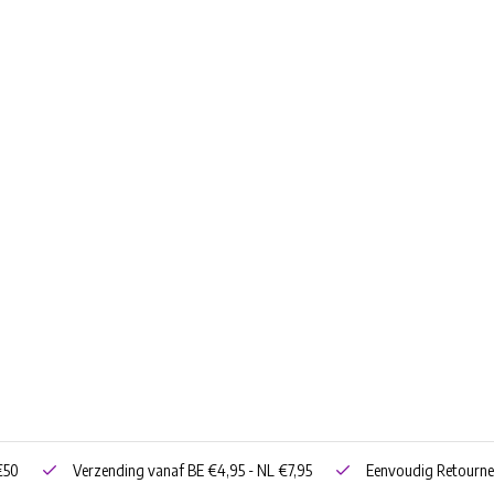
€50
Verzending vanaf BE €4,95 - NL €7,95
Eenvoudig Retourne