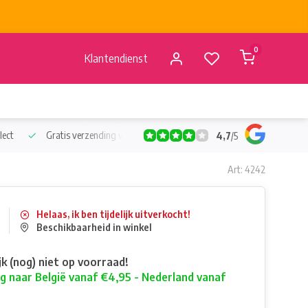
0
Klantendienst
lect
Gratis verzending vanaf €50
Verzending vanaf BE €4,95 - 
4,7
/
5
Art: 4242
Helaas, ik ben tijdelijk uitverkocht!
Beschikbaarheid in winkel
ijk (nog) niet op voorraad!
g naar België vanaf €4,95 - Nederland vanaf