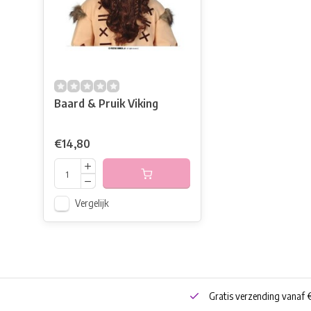
Baard & Pruik Viking
€14,80
Vergelijk
neren
Bestel online of Click & Collect
Gratis verzending vanaf 