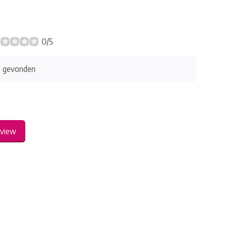
0/5
s gevonden
eview