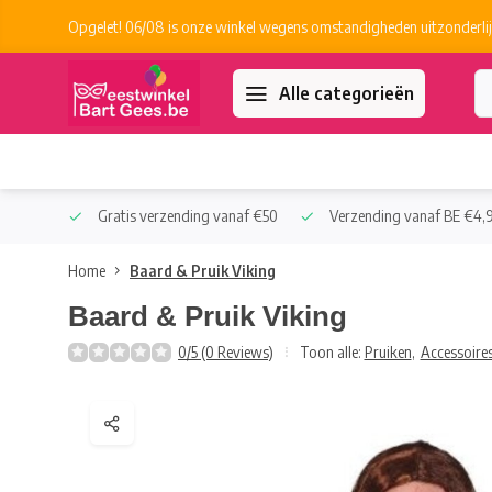
Opgelet! 06/08 is onze winkel wegens omstandigheden uitzonderlij
Alle categorieën
 Collect
Gratis verzending vanaf €50
Verzending vanaf BE €4,9
Home
Baard & Pruik Viking
Baard & Pruik Viking
0/5 (0 Reviews)
Toon alle:
Pruiken
,
Accessoire