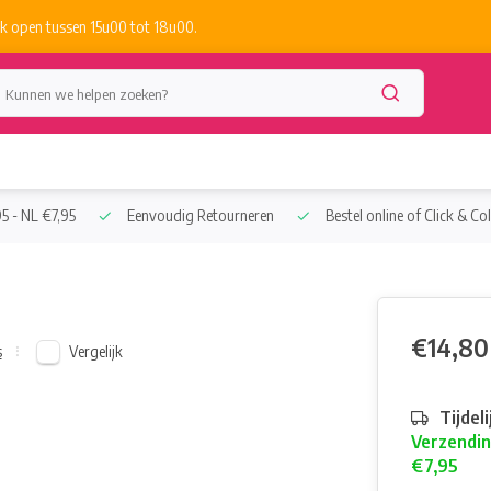
k open tussen 15u00 tot 18u00.
5 - NL €7,95
Eenvoudig Retourneren
Bestel online of Click & Col
€14,80
Vergelijk
s
Tijdel
Verzendin
€7,95