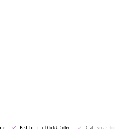
ren
Bestel online of Click & Collect
Gratis verzending vanaf €5