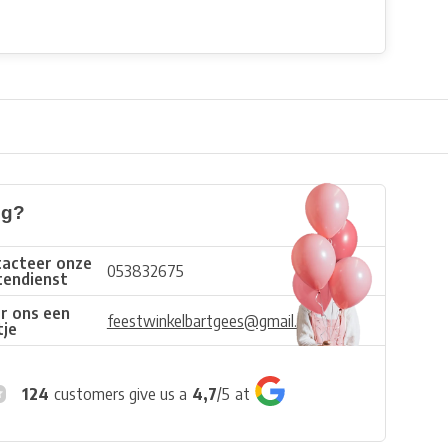
ig?
acteer onze
053832675
tendienst
r ons een
feestwinkelbartgees@gmail.com
tje
124
customers give us a
4,7
/
5
at