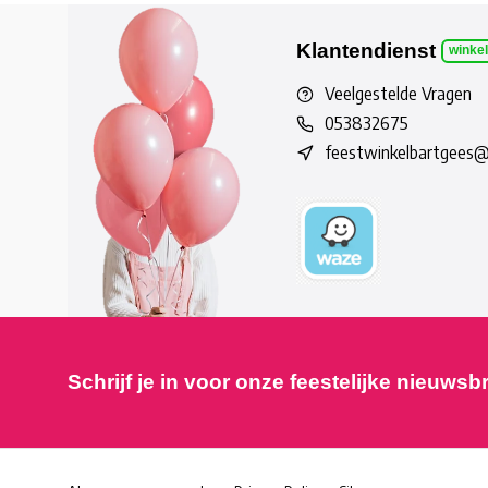
Klantendienst
winke
Veelgestelde Vragen
053832675
feestwinkelbartgees
Schrijf je in voor onze feestelijke nieuwsb