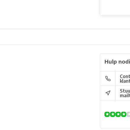
Hulp nod
Cont
klan
Stuu
mail