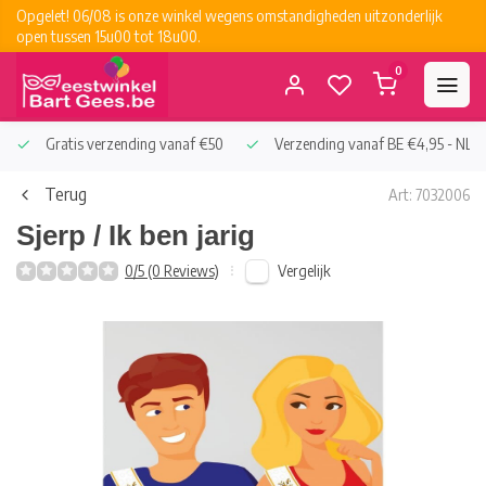
Opgelet! 06/08 is onze winkel wegens omstandigheden uitzonderlijk
open tussen 15u00 tot 18u00.
0
Gratis verzending vanaf €50
Verzending vanaf BE €4,95 - NL €
Terug
Art: 7032006
Sjerp / Ik ben jarig
Vergelijk
0/5 (0 Reviews)