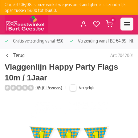
Opgelet! 06/08 is onze winkel wegens omstandigheden uitzonderlijk
open tussen 15u00 tot 18u00.
0
Gratis verzending vanaf €50
Verzending vanaf BE €4,95 - NL €
Terug
Art: 7042001
Vlaggenlijn Happy Party Flags
10m / 1Jaar
Vergelijk
0/5 (0 Reviews)