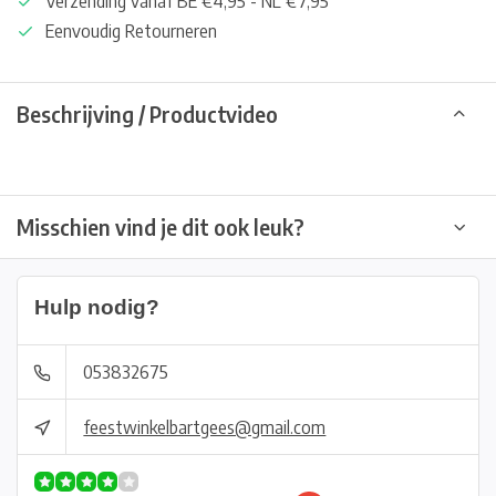
Verzending vanaf BE €4,95 - NL €7,95
Eenvoudig Retourneren
Beschrijving / Productvideo
Misschien vind je dit ook leuk?
Hulp nodig?
053832675
feestwinkelbartgees@gmail.com