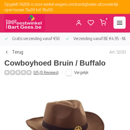
Opgelet! 06/08 is onze winkel wegens omstandigheden uitzonderlijk
open tussen 15u00 tot 18u00.
0
Gratis verzending vanaf €50
Verzending vanaf BE €4,95 - NL €
Terug
Art: 50313
Cowboyhoed Bruin / Buffalo
Vergelijk
0/5 (0 Reviews)