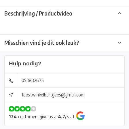
Beschrijving / Productvideo
Misschien vind je dit ook leuk?
Hulp nodig?
053832675
feestwinkelbartgees@gmail.com
124
customers give us a
4,7
/
5
at