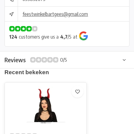
feestwinkelbartgees@gmail.com
124
customers give us a
4,7
/
5
at
Reviews
0/5
Recent bekeken