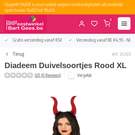
Opgelet! 06/08 is onze winkel wegens omstandigheden uitzonderlijk
open tussen 15u00 tot 18u00.
0
Gratis verzending vanaf €50
Verzending vanaf BE €4,95 - NL €
Terug
Art: 24203
Diadeem Duivelsoortjes Rood XL
Vergelijk
0/5 (0 Reviews)