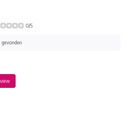
0/5
s gevonden
eview