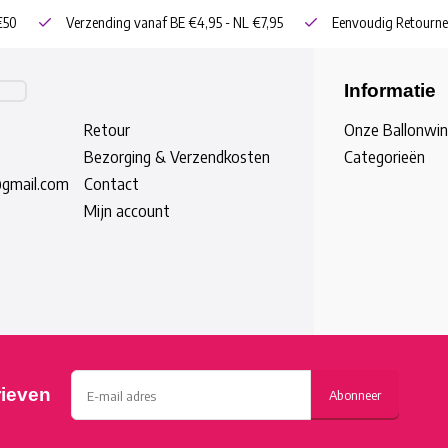
€50
Verzending vanaf BE €4,95 - NL €7,95
Eenvoudig Retourne
Informatie
Retour
Onze Ballonwin
Bezorging & Verzendkosten
Categorieën
@gmail.com
Contact
Mijn account
rieven
Abonneer