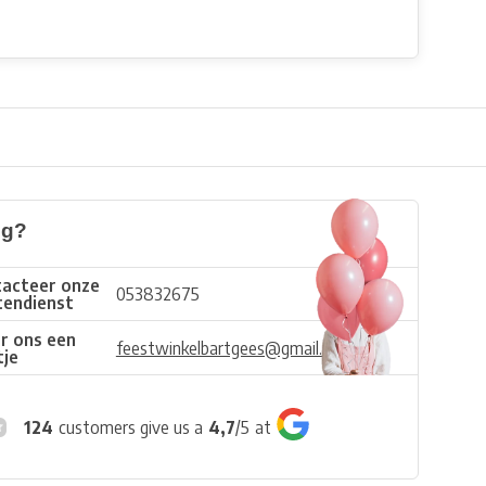
ig?
acteer onze
053832675
tendienst
r ons een
feestwinkelbartgees@gmail.com
tje
124
customers give us a
4,7
/
5
at