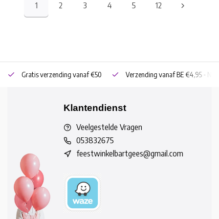
1
2
3
4
5
12
Gratis verzending vanaf €50
Verzending vanaf BE €4,95 - NL 
Klantendienst
Veelgestelde Vragen
053832675
feestwinkelbartgees@gmail.com