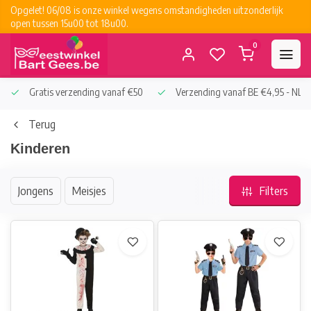
Opgelet! 06/08 is onze winkel wegens omstandigheden uitzonderlijk
open tussen 15u00 tot 18u00.
0
Gratis verzending vanaf €50
Verzending vanaf BE €4,95 - NL €
Terug
Kinderen
Jongens
Meisjes
Filters