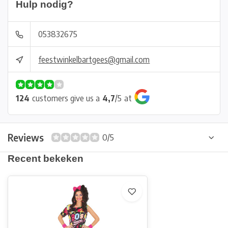
Hulp nodig?
053832675
feestwinkelbartgees@gmail.com
124
customers give us a
4,7
/
5
at
Reviews
0/5
Recent bekeken