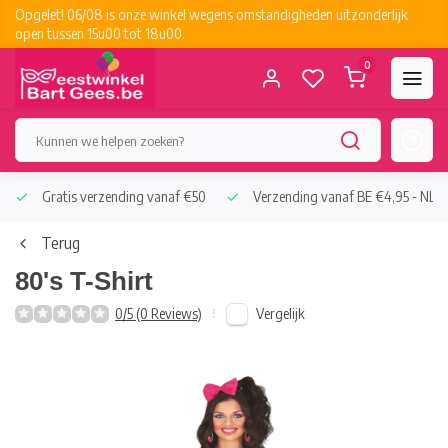
Opgelet! 06/08 is onze winkel wegens omstandigheden uitzonderlijk
open tussen 15u00 tot 18u00.
0
Gratis verzending vanaf €50
Verzending vanaf BE €4,95 - NL €
Terug
80's T-Shirt
Vergelijk
0/5 (0 Reviews)