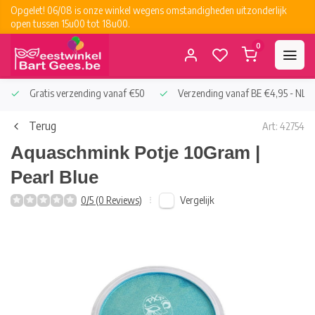
Opgelet! 06/08 is onze winkel wegens omstandigheden uitzonderlijk
open tussen 15u00 tot 18u00.
0
Gratis verzending vanaf €50
Verzending vanaf BE €4,95 - NL €
Terug
Art: 42754
Aquaschmink Potje 10Gram |
Pearl Blue
Vergelijk
0/5 (0 Reviews)