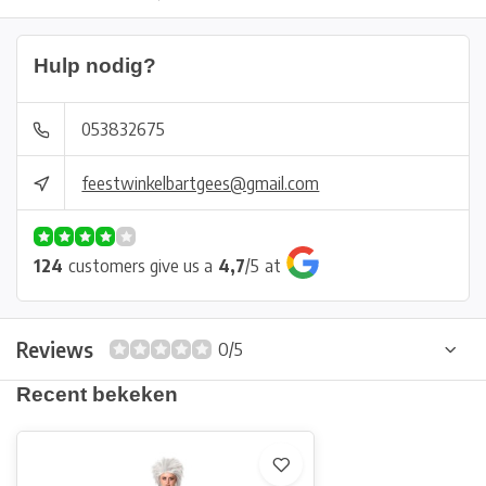
Hulp nodig?
053832675
feestwinkelbartgees@gmail.com
124
customers give us a
4,7
/
5
at
Reviews
0/5
Recent bekeken