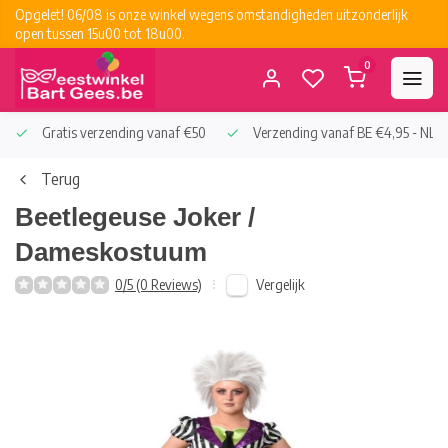
Opgelet! 06/08 is onze winkel wegens omstandigheden uitzonderlijk
open tussen 15u00 tot 18u00.
0
Gratis verzending vanaf €50
Verzending vanaf BE €4,95 - NL €
Terug
Beetlegeuse Joker /
Dameskostuum
Vergelijk
0/5 (0 Reviews)