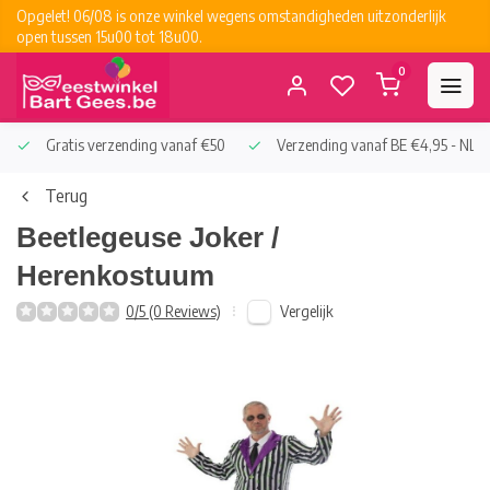
Opgelet! 06/08 is onze winkel wegens omstandigheden uitzonderlijk
open tussen 15u00 tot 18u00.
0
Gratis verzending vanaf €50
Verzending vanaf BE €4,95 - NL €
Terug
Beetlegeuse Joker /
Herenkostuum
Vergelijk
0/5 (0 Reviews)