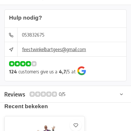
Hulp nodig?
053832675
feestwinkelbartgees@gmail.com
124
customers give us a
4,7
/
5
at
Reviews
0/5
Recent bekeken