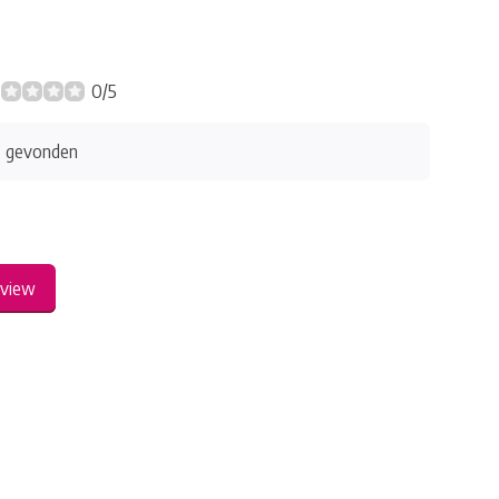
0/5
s gevonden
eview