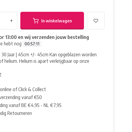
+
In winkelwagen
or 13:00 en wij verzenden jouw bestelling
Je hebt nog
00
:
57
:
10
on 30 Jaar | 45cm +/- 45cm Kan opgeblazen worden
f helium. Helium is apart verkrijgbaar op onze
r
online of Click & Collect
 verzending vanaf €50
ding vanaf BE €4,95 - NL €7,95
dig Retourneren