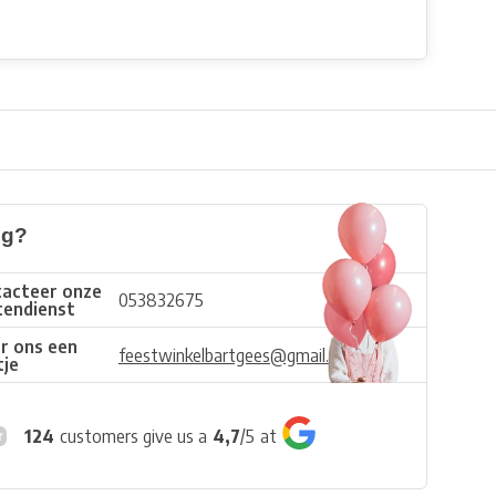
ig?
acteer onze
053832675
tendienst
r ons een
feestwinkelbartgees@gmail.com
tje
124
customers give us a
4,7
/
5
at