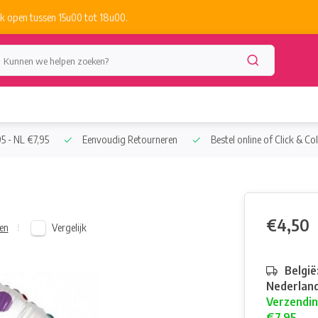
k open tussen 15u00 tot 18u00.
5 - NL €7,95
Eenvoudig Retourneren
Bestel online of Click & Col
€4,50
Vergelijk
en
België
Nederland
Verzendin
€7,95