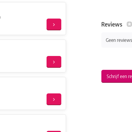
m
Reviews
Geen review
Schrijf een r
m
m