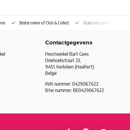
ren
Bestel online of Click & Collect
Gratis verzending vanaf €5
Contactgegevens
kel
Feestwinkel Bart Gees
Driehoekstraat 33,
9451, Kerksken (Haaltert)
België
KVK nummer: 0429.067.622
Btw nummer: BE0429067622