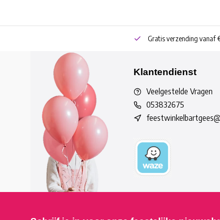
neren
Bestel online of Click & Collect
Gratis verzending vanaf 
Klantendienst
Veelgestelde Vragen
053832675
feestwinkelbartgees