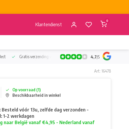
0
Klantendienst
lect
Gratis verzending vanaf €50
Verzending vanaf BE €4,95 - 
4,7
/
5
Art: 16478
Op voorraad (1)
Beschikbaarheid in winkel
: Besteld vóór 13u, zelfde dag verzonden -
: 1-2 werkdagen
g naar België vanaf €4,95 - Nederland vanaf