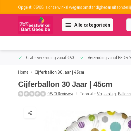
Opgelet! 06/08 is onze winkel wegens omstandigheden uitzonderlij
Alle categorieën
 Collect
Gratis verzending vanaf €50
Verzending vanaf BE €4,9
Home
Cijferballon 30 Jaar | 45cm
Cijferballon 30 Jaar | 45cm
0/5 (0 Reviews)
Toon alle:
Verjaardag
,
Ballonn