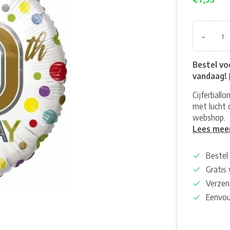
-
Bestel vo
vandaag!
Cijferball
met lucht o
webshop.
Lees mee
Bestel 
Gratis
Verzen
Eenvou