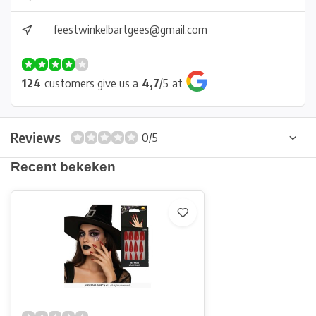
feestwinkelbartgees@gmail.com
124
customers give us a
4,7
/
5
at
Reviews
0/5
Recent bekeken