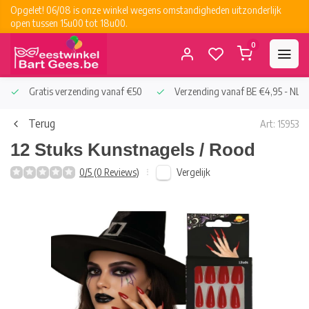
Opgelet! 06/08 is onze winkel wegens omstandigheden uitzonderlijk
open tussen 15u00 tot 18u00.
0
Gratis verzending vanaf €50
Verzending vanaf BE €4,95 - NL €
Terug
Art: 15953
12 Stuks Kunstnagels / Rood
Vergelijk
0/5 (0 Reviews)