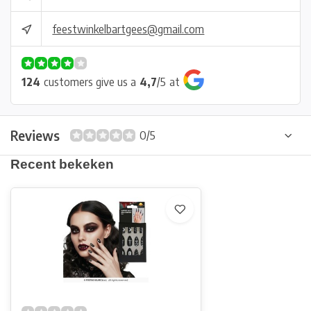
feestwinkelbartgees@gmail.com
124
customers give us a
4,7
/
5
at
Reviews
0/5
Recent bekeken