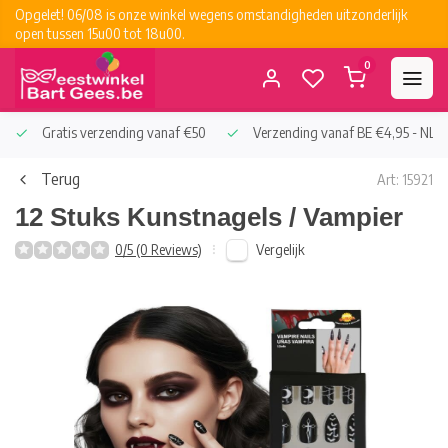
Opgelet! 06/08 is onze winkel wegens omstandigheden uitzonderlijk
open tussen 15u00 tot 18u00.
0
Gratis verzending vanaf €50
Verzending vanaf BE €4,95 - NL €
Terug
Art: 15921
12 Stuks Kunstnagels / Vampier
Vergelijk
0/5 (0 Reviews)