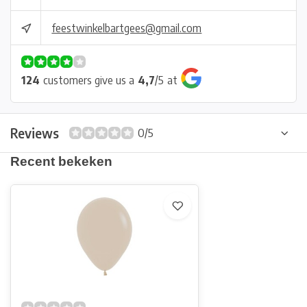
feestwinkelbartgees@gmail.com
124
customers give us a
4,7
/
5
at
Reviews
0/5
Recent bekeken