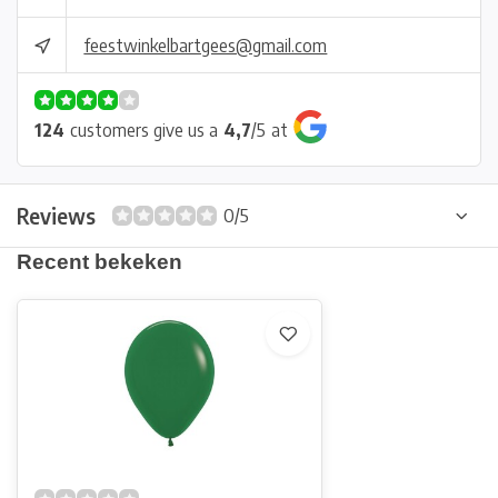
feestwinkelbartgees@gmail.com
124
customers give us a
4,7
/
5
at
Reviews
0/5
Recent bekeken