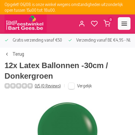
Opgelet! 06/08 is onze winkel wegens omstandigheden uitzonderlijk
open tussen 15u00 tot 18u00.
0
Gratis verzending vanaf €50
Verzending vanaf BE €4,95 - NL €
Terug
12x Latex Ballonnen -30cm /
Donkergroen
Vergelijk
0/5 (0 Reviews)