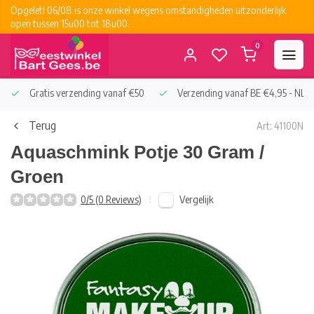
Opgelet! 06/08 is onze winkel wegens omstandigheden uitzonderlijk
open tussen 15u00 tot 18u00.
0
Gratis verzending vanaf €50
Verzending vanaf BE €4,95 - NL €
Terug
Art: 41100N
Aquaschmink Potje 30 Gram /
Groen
Vergelijk
0/5 (0 Reviews)