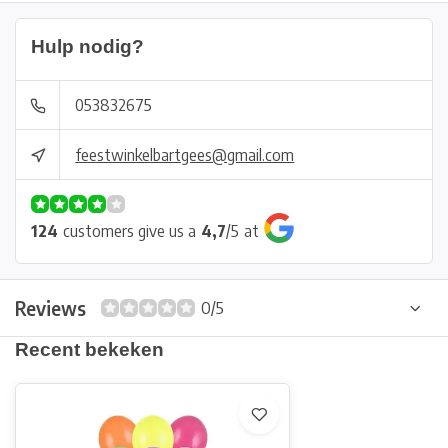
Hulp nodig?
053832675
feestwinkelbartgees@gmail.com
124
customers give us a
4,7
/
5
at
Reviews
0/5
Recent bekeken