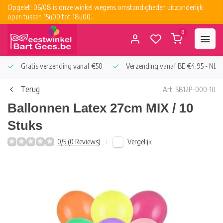
Opgelet! 06/08 is onze winkel wegens omstandigheden uitzonderlijk
open tussen 15u00 tot 18u00.
0
Gratis verzending vanaf €50
Verzending vanaf BE €4,95 - NL €
Terug
Art: SB12P-000-10
Ballonnen Latex 27cm MIX / 10
Stuks
Vergelijk
0/5 (0 Reviews)