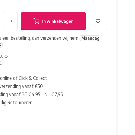
+
In winkelwagen
nu een bestelling, dan verzenden wij hem
Maandag
6
tuks
r
online of Click & Collect
 verzending vanaf €50
ding vanaf BE €4,95 - NL €7,95
dig Retourneren