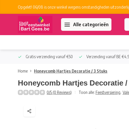
Opgelet! 06/08 is onze winkel wegens omstandigheden uitzonderlij
Alle categorieën
 Collect
Gratis verzending vanaf €50
Verzending vanaf BE €4,9
Home
Honeycomb Hartjes Decoratie / 3 Stuks
Honeycomb Hartjes Decoratie /
0/5 (0 Reviews)
Toon alle:
Feestversiering
,
Vale