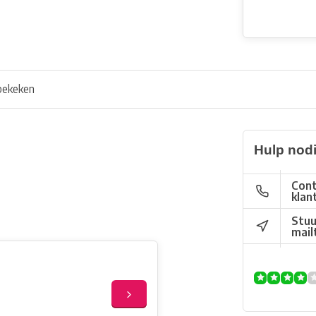
bekeken
Hulp nod
Cont
klan
Stuu
mail