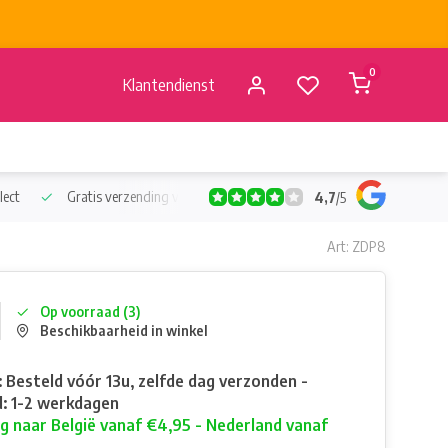
0
Klantendienst
lect
Gratis verzending vanaf €50
Verzending vanaf BE €4,95 - 
4,7
/
5
Art: ZDP8
Op voorraad (3)
Beschikbaarheid in winkel
: Besteld vóór 13u, zelfde dag verzonden -
: 1-2 werkdagen
g naar België vanaf €4,95 - Nederland vanaf