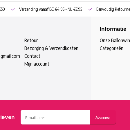
€50
Verzending vanaf BE €4,95 - NL €7,95
Eenvoudig Retourne
Informatie
Retour
Onze Ballonwin
Bezorging & Verzendkosten
Categorieën
@gmail.com
Contact
Mijn account
rieven
Abonneer