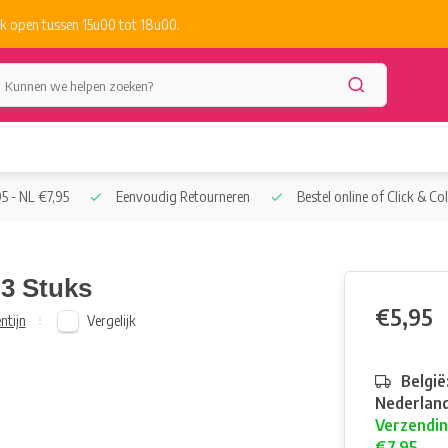
k open tussen 15u00 tot 18u00.
5 - NL €7,95
Eenvoudig Retourneren
Bestel online of Click & Col
 3 Stuks
€5,95
Vergelijk
ntijn
België
Nederland
Verzendin
€7,95