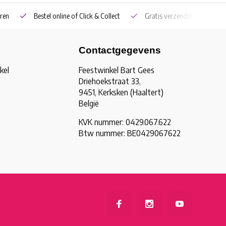
ren
Bestel online of Click & Collect
Gratis verzending vanaf €5
Contactgegevens
kel
Feestwinkel Bart Gees
Driehoekstraat 33,
9451, Kerksken (Haaltert)
België
KVK nummer: 0429.067.622
Btw nummer: BE0429067622