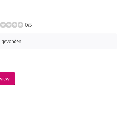
0/5
s gevonden
eview