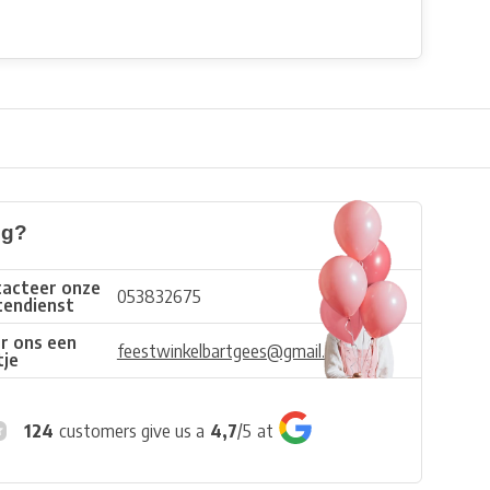
ig?
acteer onze
053832675
tendienst
r ons een
feestwinkelbartgees@gmail.com
tje
124
customers give us a
4,7
/
5
at