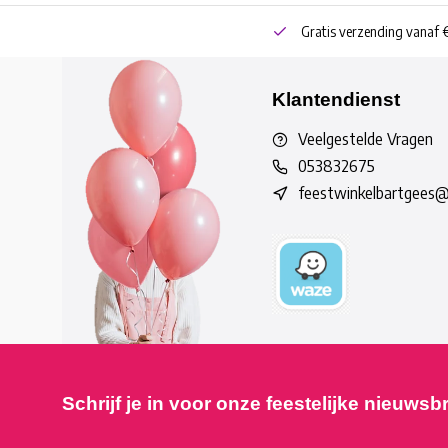
neren
Bestel online of Click & Collect
Gratis verzending vanaf 
Klantendienst
Veelgestelde Vragen
053832675
feestwinkelbartgees
Schrijf je in voor onze feestelijke nieuwsb