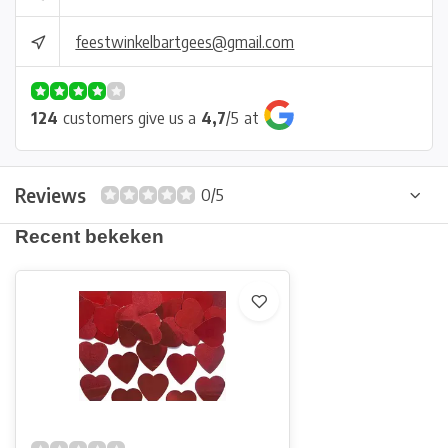
feestwinkelbartgees@gmail.com
124
customers give us a
4,7
/
5
at
Reviews
0/5
Recent bekeken