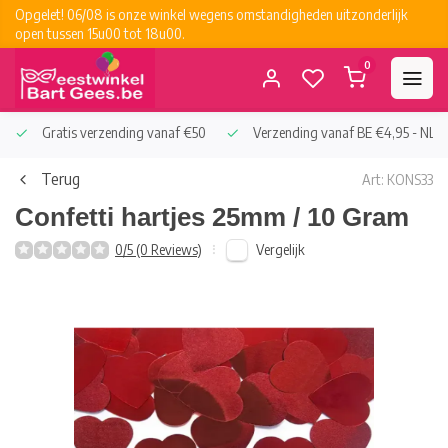
Opgelet! 06/08 is onze winkel wegens omstandigheden uitzonderlijk
open tussen 15u00 tot 18u00.
0
Gratis verzending vanaf €50
Verzending vanaf BE €4,95 - NL €
Terug
Art: KONS33
Confetti hartjes 25mm / 10 Gram
Vergelijk
0/5 (0 Reviews)