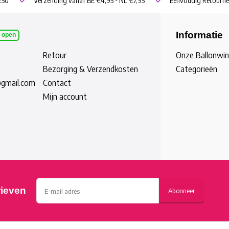
€50
Verzending vanaf BE €4,95 - NL €7,95
Eenvoudig Retourne
Informatie
l open
Retour
Onze Ballonwin
Bezorging & Verzendkosten
Categorieën
@gmail.com
Contact
Mijn account
rieven
Abonneer