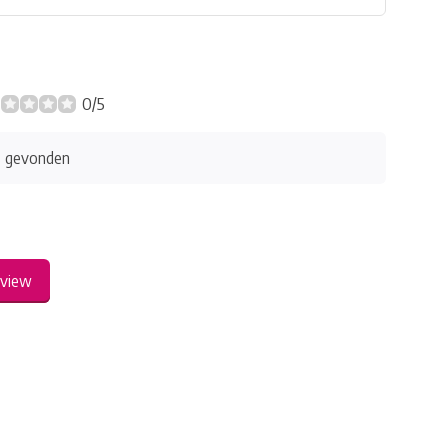
0/5
s gevonden
eview