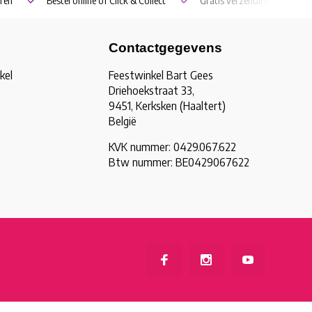
ren
Bestel online of Click & Collect
Gratis verzending vanaf €5
Contactgegevens
kel
Feestwinkel Bart Gees
Driehoekstraat 33,
9451, Kerksken (Haaltert)
België
KVK nummer: 0429.067.622
Btw nummer: BE0429067622