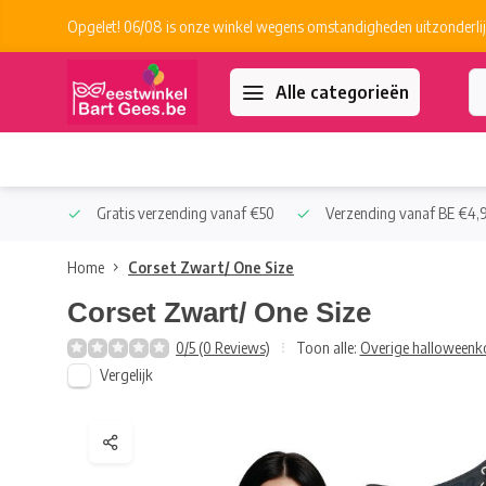
Opgelet! 06/08 is onze winkel wegens omstandigheden uitzonderlij
Alle categorieën
 Collect
Gratis verzending vanaf €50
Verzending vanaf BE €4,9
Home
Corset Zwart/ One Size
Corset Zwart/ One Size
0/5 (0 Reviews)
Toon alle:
Overige halloweenk
Vergelijk