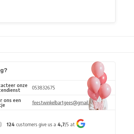
ig?
acteer onze
053832675
tendienst
r ons een
feestwinkelbartgees@gmail.com
tje
124
customers give us a
4,7
/
5
at