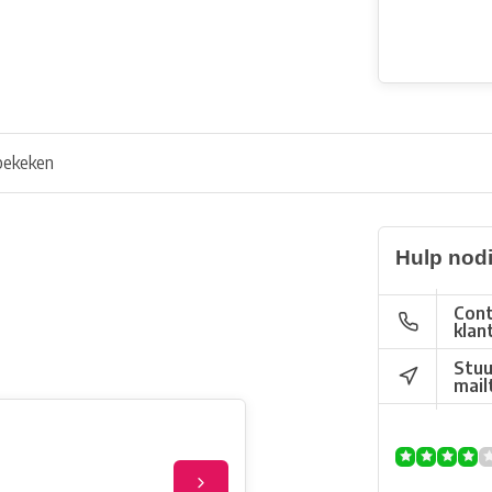
bekeken
Hulp nod
Cont
klan
Stuu
mail