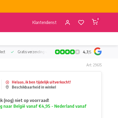
0
Klantendienst
lect
Gratis verzending vanaf €50
Verzending vanaf BE €4,95 - 
4,7
/
5
Art: 29615
Helaas, ik ben tijdelijk uitverkocht!
Beschikbaarheid in winkel
ijk (nog) niet op voorraad!
g naar België vanaf €4,95 - Nederland vanaf