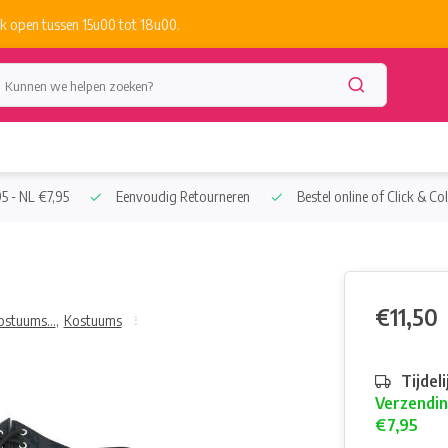
k open tussen 15u00 tot 18u00.
5 - NL €7,95
Eenvoudig Retourneren
Bestel online of Click & Col
€11,50
ostuums...
,
Kostuums
Tijdel
Verzendin
€7,95