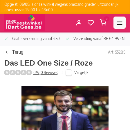
Opgelet! 06/08 is onze winkel wegens omstandigheden uitzonderlijk
open tussen 15u00 tot 18u00.
0
Gratis verzending vanaf €50
Verzending vanaf BE €4,95 - NL €
Terug
Art: 55289
Das LED One Size / Roze
Vergelijk
0/5 (0 Reviews)