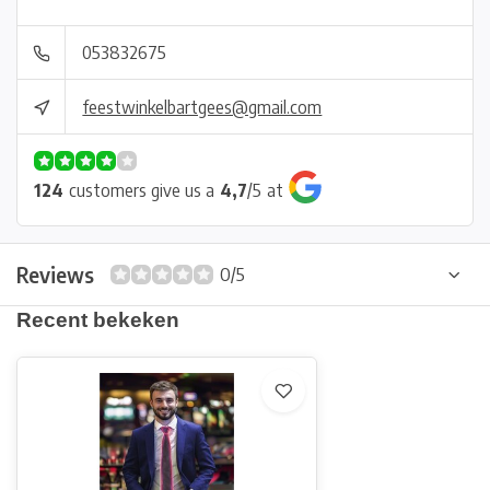
053832675
feestwinkelbartgees@gmail.com
124
customers give us a
4,7
/
5
at
Reviews
0/5
Recent bekeken