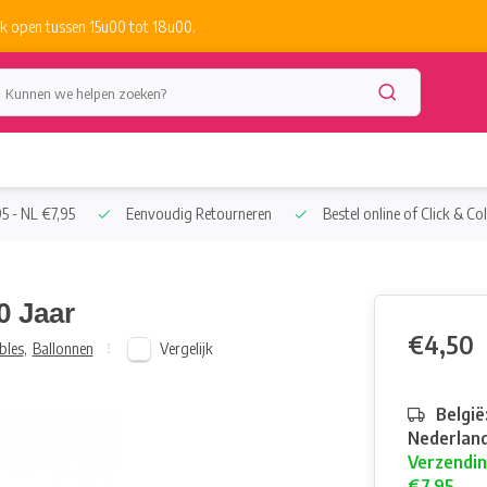
k open tussen 15u00 tot 18u00.
5 - NL €7,95
Eenvoudig Retourneren
Bestel online of Click & Col
0 Jaar
€4,50
Vergelijk
bles
,
Ballonnen
België
Nederland
Verzendin
€7,95