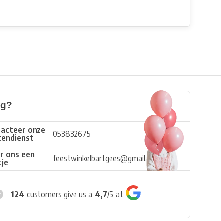
ig?
acteer onze
053832675
tendienst
r ons een
feestwinkelbartgees@gmail.com
tje
124
customers give us a
4,7
/
5
at