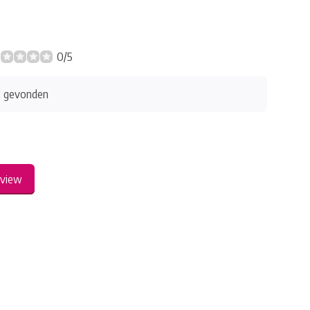
0/5
s gevonden
eview