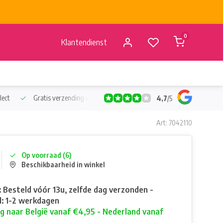
0
Klantendienst
lect
Gratis verzending vanaf €50
Verzending vanaf BE €4,95 - 
4,7
/
5
Art: 7042110
Op voorraad (6)
Beschikbaarheid in winkel
: Besteld vóór 13u, zelfde dag verzonden -
: 1-2 werkdagen
g naar België vanaf €4,95 - Nederland vanaf