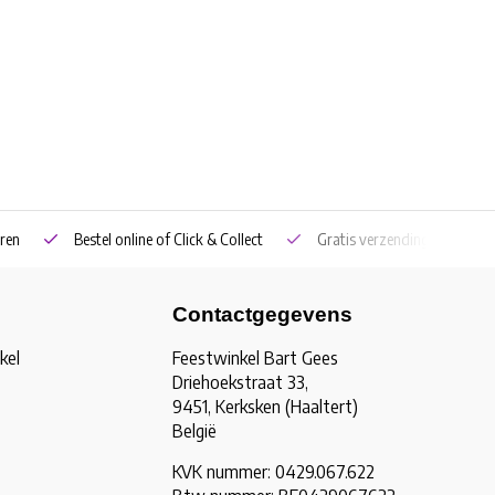
ren
Bestel online of Click & Collect
Gratis verzending vanaf €5
Contactgegevens
kel
Feestwinkel Bart Gees
Driehoekstraat 33,
9451, Kerksken (Haaltert)
België
KVK nummer: 0429.067.622