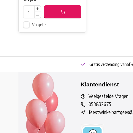
Vergelijk
neren
Bestel online of Click & Collect
Gratis verzending vanaf 
Klantendienst
Veelgestelde Vragen
053832675
feestwinkelbartgees