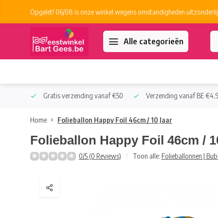
Opgelet! 06/08 is onze winkel wegens omstandigheden uitzonderlij
Alle categorieën
 Collect
Gratis verzending vanaf €50
Verzending vanaf BE €4,9
Home
Folieballon Happy Foil 46cm / 10 Jaar
Folieballon Happy Foil 46cm / 1
0/5 (0 Reviews)
Toon alle:
Folieballonnen | Bub