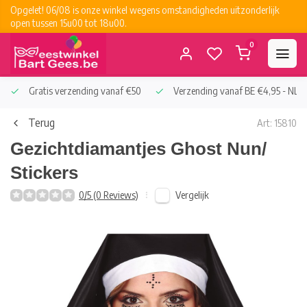
Opgelet! 06/08 is onze winkel wegens omstandigheden uitzonderlijk
open tussen 15u00 tot 18u00.
0
Gratis verzending vanaf €50
Verzending vanaf BE €4,95 - NL €
Terug
Art: 15810
Gezichtdiamantjes Ghost Nun/
Stickers
Vergelijk
0/5 (0 Reviews)