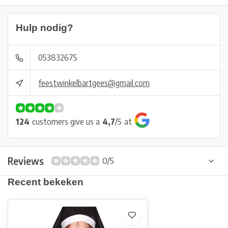
Hulp nodig?
053832675
feestwinkelbartgees@gmail.com
124
customers give us a
4,7
/
5
at
Reviews
0/5
Recent bekeken