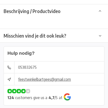
Beschrijving / Productvideo
Misschien vind je dit ook leuk?
Hulp nodig?
053832675
feestwinkelbartgees@gmail.com
124
customers give us a
4,7
/
5
at