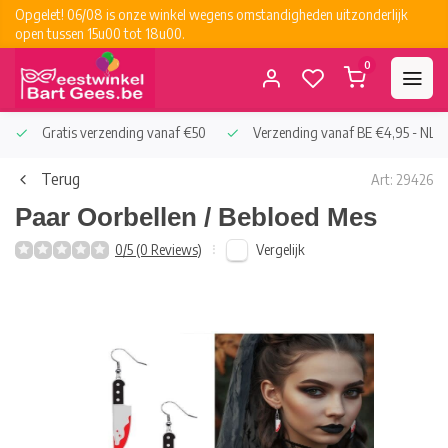
Opgelet! 06/08 is onze winkel wegens omstandigheden uitzonderlijk
open tussen 15u00 tot 18u00.
0
Gratis verzending vanaf €50
Verzending vanaf BE €4,95 - NL €
Terug
Art: 29426
Paar Oorbellen / Bebloed Mes
Vergelijk
0/5 (0 Reviews)